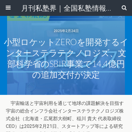
月刊私塾界｜全国私塾情報センター
2025年2月24日
小型ロケットZEROを開発するイ
ンターステラテクノロジズ、文
部科学省のSBIR事業で14.4億円
の追加交付が決定
宇宙輸送と宇宙利用を通じて地球の課題解決を目指す
宇宙の総合インフラ会社インターステラテクノロジズ株
式会社（北海道・広尾郡⼤樹町、稲川 貴⼤ 代表取締役
CEO）は2025年2月21日、スタートアップ等による研究