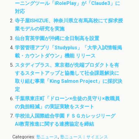
ーニングツール「iRolePlay」が「Claude3」に
o
r
o
k
n
対応
寺子屋ISHIZUE、神奈川県立有馬高校にて探求授
業モデルの研究を実施
仙台育英学園が沖縄に全日制高を設置
学習管理アプリ「Studyplus」「大学入試情報掲
載・カウントダウン」機能 リリース
スタディプラス、東京都が先端プロダクトを有
するスタートアップと協働して社会課題解決に
取り組む事業「King Salmon Project」に採択決
定
千葉県東庄町「ドローン×生徒の見守り×教職員
の負担軽減」の実証実験をスタート
学校法人国際総合学園 ＦＳＧカレッジリーグ
AI教育推進に関する連携協定を締結
Categories:
塾ニュース
,
塾ニュース｜サイエンス