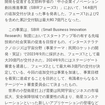
開発を促進する文部科学省の「中小企業イノベーション
創出推進事業（SBIRフェーズ3）」において、14.4億円
の追加交付が決まった事を発表した。フェーズ1および2
を含めた累計交付額は最大80.7億円となった。
この事業は、SBIR（Small Business Innovation
Research）制度においてスタートアップ等の有する先端
技術の社会実装の促進を目指すもの。インターステラテ
クノロジズは宇宙分野（事業テーマ：民間ロケットの開
発・実証）で2023年9月に採択され、フェーズ1として最
大20億円が交付された。2024年9月にはステージゲート
審査を通過し、フェーズ2として最大46.3億円の交付が決
定している。今回の追加交付は事業を加速し、事業目標
を着実に達成することを目的として、有識者からなるス
テージゲート審査委員会にて決まったもの。
世界の小型衛星打上げ需要は民間宇宙ビジネスの市場
拡大、安全保障領域での重要性の高まり、衛星コンステ
レーションといった新しいアプリケーションの登場など