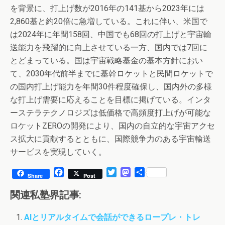
を背景に、打上げ数が2016年の141基から2023年には
2,860基と約20倍に急増している。これに伴い、米国で
は2024年に年間158回、中国でも68回の打上げと宇宙輸
送能力を飛躍的に向上させている一方、国内では7回に
とどまっている。国は宇宙戦略基金の基本方針におい
て、2030年代前半までに基幹ロケットと民間ロケットで
の国内打上げ能力を年間30件程度確保し、国内外の多様
な打上げ需要に応えることを目標に掲げている。インタ
ーステラテクノロジズは低価格で高頻度打上げが可能な
ロケットZEROの開発により、国内の自立的な宇宙アクセ
ス拡大に貢献するとともに、国際競争力のある宇宙輸送
サービスを実現していく。
F
T
M
共
Share
Post
a
w
a
有
c
i
s
関連私塾界記事:
e
t
t
b
t
o
AIとリアルタイムで会話ができるロープレ・トレ
o
e
d