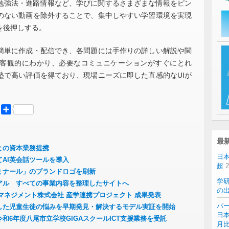
、勉強法・進路情報など、学びに関するさまざまな情報をピン
のない動画を除外することで、集中しやすい学習環境を実現
を後押しする。
単に作成・配信でき、各問題には手作りの詳しい解説や関
客観的にわかり、必要なコミュニケーションがすぐにとれ
塾で高い評価を得ており、現場ニーズに即した直感的なUIが
er
Mastodon
共
有
最
との資本業務提携
日
AI英会話ツールを導入
超
ミナール」のブランドロゴを刷新
学
アル すべての事業内容を整理したサイトへ
の
・マネジメント株式会社 産学連携プロジェクト 成果発表
パー
用した児童生徒の悩みを早期発見・解決するモデル実証を開始
日本
和6年度八尾市立学校GIGAスクールICT支援業務を受託
月