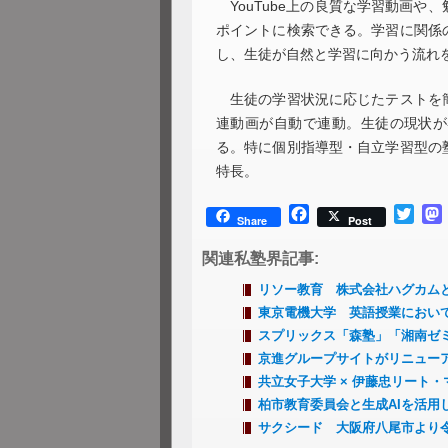
YouTube上の良質な学習動画や
ポイントに検索できる。学習に関係
し、生徒が自然と学習に向かう流れ
生徒の学習状況に応じたテストを簡
連動画が自動で連動。生徒の現状が
る。特に個別指導型・自立学習型の
特長。
Facebook
Twitt
Share
Post
関連私塾界記事:
リソー教育 株式会社ハグカム
東京電機大学 英語授業において
スプリックス「森塾」「湘南ゼ
京進グループサイトがリニュー
共立女子大学 × 伊藤忠リート
柏市教育委員会と生成AIを活
サクシード 大阪府八尾市より令