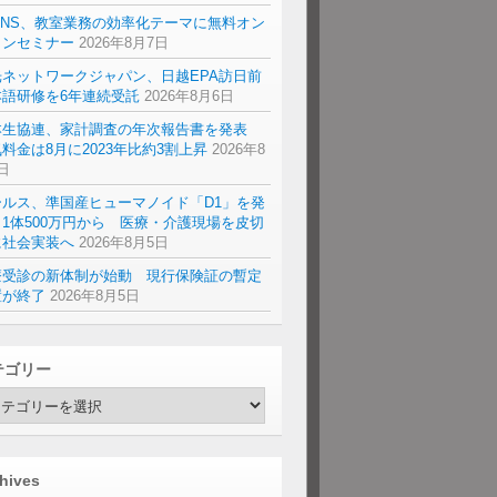
ENS、教室業務の効率化テーマに無料オン
インセミナー
2026年8月7日
光ネットワークジャパン、日越EPA訪日前
本語研修を6年連続受託
2026年8月6日
本生協連、家計調査の年次報告書を発表
料金は8月に2023年比約3割上昇
2026年8
日
ールス、準国産ヒューマノイド「D1」を発
1体500万円から 医療・介護現場を皮切
に社会実装へ
2026年8月5日
療受診の新体制が始動 現行保険証の暫定
置が終了
2026年8月5日
テゴリー
hives