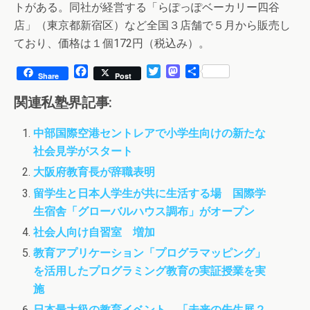
トがある。同社が経営する「らぽっぽベーカリー四谷
店」（東京都新宿区）など全国３店舗で５月から販売し
ており、価格は１個172円（税込み）。
F
T
M
共
Share
Post
a
w
a
有
c
i
s
関連私塾界記事:
e
t
t
b
t
o
中部国際空港セントレアで小学生向けの新たな
o
e
d
社会見学がスタート
o
r
o
k
n
大阪府教育長が辞職表明
留学生と日本人学生が共に生活する場 国際学
生宿舎「グローバルハウス調布」がオープン
社会人向け自習室 増加
教育アプリケーション「プログラマッピング」
を活用したプログラミング教育の実証授業を実
施
日本最大級の教育イベント 「未来の先生展２