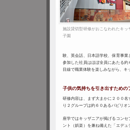
施設貸切型研修がおこなわれたキッ
子園
験、英会話、日本語学校、保育事業
参加した社員はほぼ全員にあたる約
目線で職業体験を楽しみながら、キ
子供の気持ちを引き出すための
研修内容は、まず大まかに２００名
り２グループは約６０あるパビリオ
座学ではキッザニアが掲げるコンセ
ント（娯楽）を兼ね備えた「エデュ