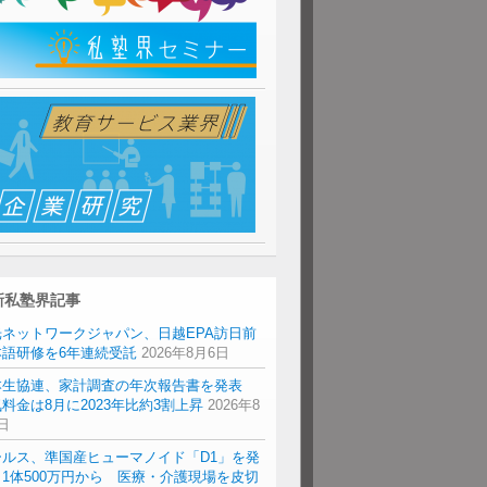
新私塾界記事
光ネットワークジャパン、日越EPA訪日前
本語研修を6年連続受託
2026年8月6日
本生協連、家計調査の年次報告書を発表
料金は8月に2023年比約3割上昇
2026年8
日
ールス、準国産ヒューマノイド「D1」を発
1体500万円から 医療・介護現場を皮切