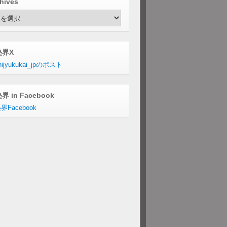
hives
hives
塾界X
ijyukukai_jpのポスト
界 in Facebook
界Facebook