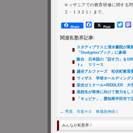
キッザニアでの教育研修に関する
２・１３２１）まで。
Facebook
Twitt
Share
Post
関連私塾界記事:
スタディプラスと清水書院が業
「Studyplusブック」に参画
駿台 日本語の「話す力」を10
ト』 リリース
越谷アルファーズ 松伏町教育
ウィザス 学研ホールディング
栄光ゼミナール×RIDDLER
高校生が将来に向けて努力をして
「キュビナ」、愛知県半田市で
←
秀英、市進ＨＤ 株価急伸続く
みんなが私塾界！