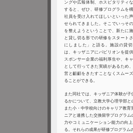
ングや広報体制、ホスピタリティ
すると、ぜひ、研修プログラムを
社員を受け入れてほしいといった
せられてきました。そこでいっそ
を整えようということで、新たに
と貸し切る形での研修をスタート
にしました」と語る。施設の貸切
は、キッザニアにパビリオンを提
スポンサー企業の福利厚生や、キ
として行ってきた実績があるため
営と齟齬をきたすことなくスムー
ることができる。
また同社では、キッザニア体験が子
るかについて、立教大学心理学部と
また小・中学校向けのキャリア教育
ニアと連携した交換留学プログラム
力やコミュニケーション能力の向上
る。それらの成果が研修プログラム