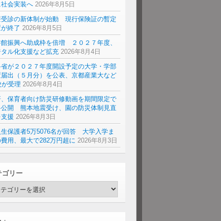
に社会実装へ
2026年8月5日
療受診の新体制が始動 現行保険証の暫定
置が終了
2026年8月5日
書館振興へ助成枠を倍増 ２０２７年度、
ジタル化支援など拡充
2026年8月4日
科省が２０２７年度開設予定の大学・学部
置届出（５月分）を公表、京都産業大など
校が受理
2026年8月4日
研、保育者向け防災研修動画を期間限定で
料公開 熊本地震受け、園の防災体制見直
を支援
2026年8月3日
生保護者5万5076名が回答 大学入学ま
費用、最大で282万円超に
2026年8月3日
テゴリー