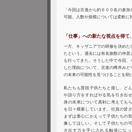
「今回は京進から約６００名の参加
可能。人数や規模については柔軟に
「仕事」への新たな視点を得て
一方、キッザニアでの研修を決めた
たという。過去には有名旅館の仲居
も行ってきた。そうした中で今回、
した理由について、京進の樽井みど
の未来の可能性を見つけることを助
私たちも普段子供たちと接し、ど
や語り方をすればやる気を引き出
身の未来について真剣に考えても
を日々模索しています。社員の皆
まずは童心にかえって子供たちの
像してほしい。そして子供たちの
き出す力を手に入れる触発になっ