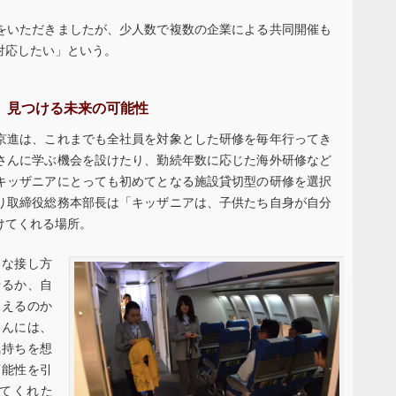
をいただきましたが、少人数で複数の企業による共同開催も
対応したい」という。
、見つける未来の可能性
京進は、これまでも全社員を対象とした研修を毎年行ってき
さんに学ぶ機会を設けたり、勤続年数に応じた海外研修など
キッザニアにとっても初めてとなる施設貸切型の研修を選択
り取締役総務本部長は「キッザニアは、子供たち自身が自分
けてくれる場所。
んな接し方
せるか、自
らえるのか
さんには、
気持ちを想
可能性を引
てくれた