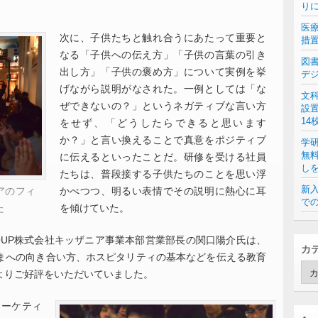
り
医
次に、子供たちと触れ合うにあたって重要と
措
なる「子供への伝え方」「子供の言葉の引き
図
出し方」「子供の褒め方」について実例を挙
デ
げながら説明がなされた。一例としては「な
文
ぜできないの？」というネガティブな言い方
設
14
をせず、「どうしたらできると思います
か？」と言い換えることで真意をポジティブ
学
無
に伝えるといったことだ。研修を受ける社員
し
たちは、普段接する子供たちのことを思い浮
新入
アのフィ
かべつつ、明るい表情でその説明に熱心に耳
での
た
を傾けていた。
ROUP株式会社キッザニア事業本部営業部長の関口陽介氏は、
カ
まへの向き合い方、ホスピタリティの基本などを伝える教育
カ
よりご好評をいただいていました。
テ
ゴ
リ
マーケティ
ー