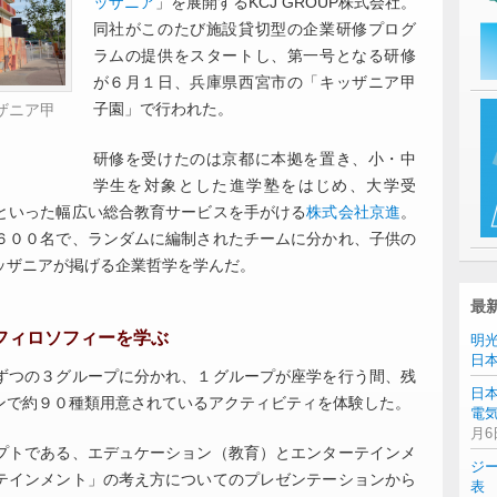
ッザニア
」を展開するKCJ GROUP株式会社。
同社がこのたび施設貸切型の企業研修プログ
ラムの提供をスタートし、第一号となる研修
が６月１日、兵庫県西宮市の「キッザニア甲
子園」で行われた。
ザニア甲
研修を受けたのは京都に本拠を置き、小・中
学生を対象とした進学塾をはじめ、大学受
といった幅広い総合教育サービスを手がける
株式会社京進
。
６００名で、ランダムに編制されたチームに分かれ、子供の
ッザニアが掲げる企業哲学を学んだ。
最
フィロソフィーを学ぶ
明
日
ずつの３グループに分かれ、１グループが座学を行う間、残
日
ンで約９０種類用意されているアクティビティを体験した。
電気
月6
プトである、エデュケーション（教育）とエンターテインメ
ジ
テインメント」の考え方についてのプレゼンテーションから
表 