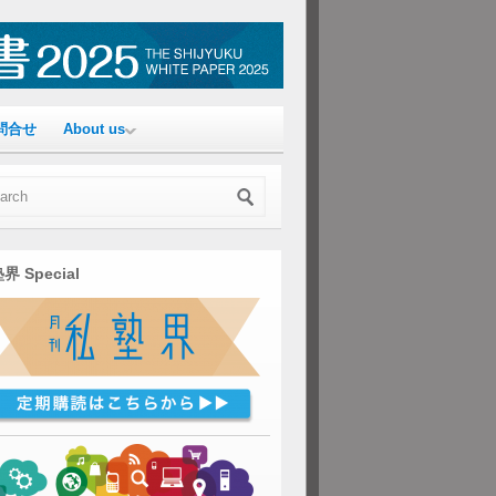
問合せ
About us
界 Special