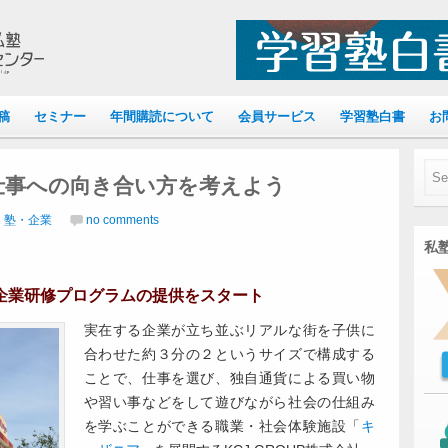
稿
セミナー
年間購読について
会員サービス
学習塾白書
お
仕事への向き合い方を考えよう
｜塾・企業
no comments
私塾
企業研修プログラムの提供をスタート
実在する企業が立ち並ぶリアルな街を子供に
合わせた約３分の２というサイズで構成する
ことで、仕事を選び、独自通貨による買い物
や習い事などをして遊びながら社会の仕組み
を学ぶことができる職業・社会体験施設「
キ