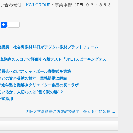
問い合わせは、
KCJ GROUP
・事業本部（TEL.０３・３５３
er
Mastodon
共
有
務提携 社会科教材14冊がデジタル教材プラットフォーム
0点満点のスコアで評価する新テスト『JPETスピーキングテス
委員会へのバスケットボール寄贈式を実施
スとの資本提携の解消、業務提携は継続
 大手進学塾と謎解きクリエイター集団の初コラボ
いるか、大切なのは“働く親の姿”？
正式採用
大阪大学新総長に西尾教授選出 任期６年に延長
→