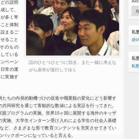
Arc
などの説明
Arc
構成して、
声が多く寄
のこと体制
施設まるご
私
させること
@sh
そのもの
供している
私塾
ャンペーン
話のひとつひとつに頷き、また一緒に考えな
私塾
、日常の運
がら座学が進行してゆく
ズに実施す
供たちの内発的動機づけの促進や職業観の変化にどう影響す
の共同研究を通じて客観的な数値による実証を行ってきた。
実践プログラムの実施、世界15ヶ国に展開する海外のキッザ
の実施、大学生インターン受け入れによる学生の社会人基礎
など、さまざまな形で教育コンテンツを充実させてきてい
のバックボーンになっていると言える。