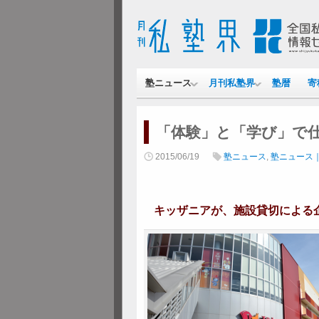
塾ニュース
月刊私塾界
塾暦
寄
「体験」と「学び」で
2015/06/19
塾ニュース
,
塾ニュース
キッザニアが、施設貸切による