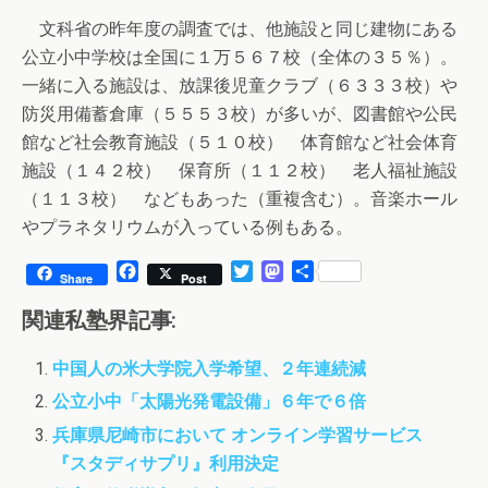
文科省の昨年度の調査では、他施設と同じ建物にある
公立小中学校は全国に１万５６７校（全体の３５％）。
一緒に入る施設は、放課後児童クラブ（６３３３校）や
防災用備蓄倉庫（５５５３校）が多いが、図書館や公民
館など社会教育施設（５１０校） 体育館など社会体育
施設（１４２校） 保育所（１１２校） 老人福祉施設
（１１３校） などもあった（重複含む）。音楽ホール
やプラネタリウムが入っている例もある。
F
T
M
共
Share
Post
a
w
a
有
c
i
s
関連私塾界記事:
e
t
t
b
t
o
中国人の米大学院入学希望、２年連続減
o
e
d
o
r
o
公立小中「太陽光発電設備」６年で６倍
k
n
兵庫県尼崎市において オンライン学習サービス
『スタディサプリ』利用決定