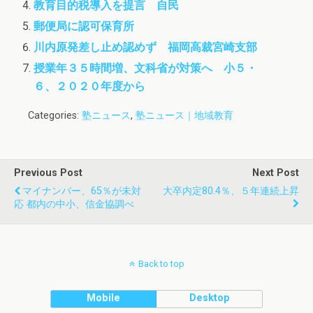
教育目的税導入を提言 自民
郵便局に認可保育所
川内原発差し止め認めず 福岡高裁宮崎支部
授業年３５時間増、文科省が対策へ 小５・
６、２０２０年度から
Categories:
塾ニュース
,
塾ニュース｜地域教育
Previous Post
Next Post
マイナンバー、65％が未対
大卒内定80.4％、５年連続上昇
応 都内の中小、信金協調べ
Back to top
Mobile
Desktop