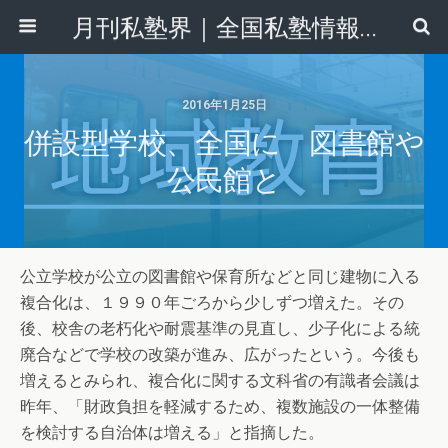
月刊私塾界｜全国私塾情報センター
2016年1月25日
併設型学校、全国に 図書館や
公民館と
公立学校が公立の図書館や保育所などと同じ建物に入る
複合化は、１９９０年ごろから少しずつ増えた。その
後、校舎の老朽化や耐震基準の見直し、少子化による統
廃合などで学校の改築が進み、広がったという。今後も
増えるとみられ、複合化に関する文科省の有識者会議は
昨年、「財政負担を軽減するため、複数施設の一体整備
を検討する自治体は増える」と指摘した。