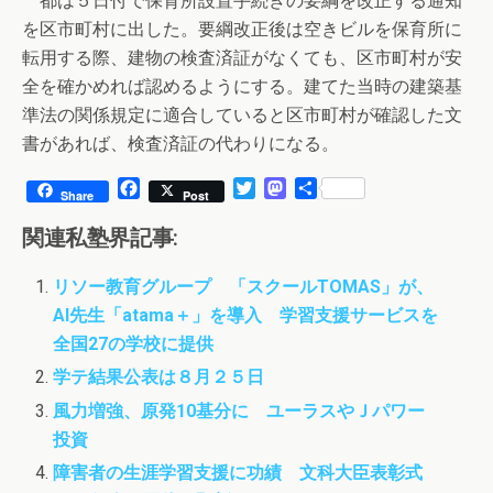
都は５日付で保育所設置手続きの要綱を改正する通知
を区市町村に出した。要綱改正後は空きビルを保育所に
転用する際、建物の検査済証がなくても、区市町村が安
全を確かめれば認めるようにする。建てた当時の建築基
準法の関係規定に適合していると区市町村が確認した文
書があれば、検査済証の代わりになる。
F
T
M
共
Share
Post
a
w
a
有
c
i
s
関連私塾界記事:
e
t
t
b
t
o
リソー教育グループ 「スクールTOMAS」が、
o
e
d
AI先生「atama＋」を導入 学習支援サービスを
o
r
o
k
n
全国27の学校に提供
学テ結果公表は８月２５日
風力増強、原発10基分に ユーラスやＪパワー
投資
障害者の生涯学習支援に功績 文科大臣表彰式