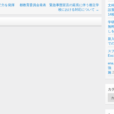
で力を発揮
都教育委員会発表 緊急事態宣言の延長に伴う都立学
文
校における対応について
→
設
14
学
無
し
新入
での
スプ
Exc
en
強 
施
カ
カ
テ
ゴ
リ
ー