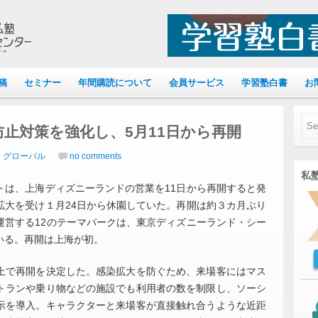
稿
セミナー
年間購読について
会員サービス
学習塾白書
お
止対策を強化し、5月11日から再開
｜グローバル
no comments
私塾
は、上海ディズニーランドの営業を11日から再開すると発
拡大を受け１月24日から休園していた。再開は約３カ月ぶり
運営する12のテーマパークは、東京ディズニーランド・シー
いる。再開は上海が初。
で再開を決定した。感染拡大を防ぐため、来場客にはマス
トランや乗り物などの施設でも利用者の数を制限し、ソーシ
示を導入。キャラクターと来場客が直接触れ合うような近距