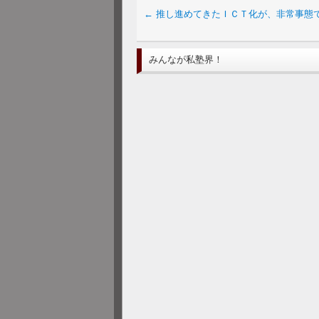
←
推し進めてきたＩＣＴ化が、非常事態
みんなが私塾界！