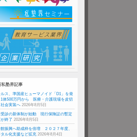
新私塾界記事
ールス、準国産ヒューマノイド「D1」を発
1体500万円から 医療・介護現場を皮切
に社会実装へ
2026年8月5日
療受診の新体制が始動 現行保険証の暫定
置が終了
2026年8月5日
書館振興へ助成枠を倍増 ２０２７年度、
ジタル化支援など拡充
2026年8月4日