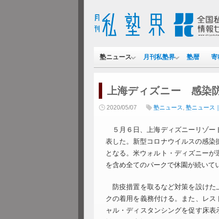
塾ニュース
月刊私塾界
塾暦
寄
上海ディズニー 感染防
2020/05/07
塾ニュース
,
塾ニュース
５月６日、上海ディズニーリゾート
表した。新型コロナウイルスの感染
となる。米ウォルト・ディズニーが
を含め全てのパークで休園が続いて
防疫措置を取るなど対策を設けた上
クの着用を義務付ける。また、レス
ャル・ディスタンシングを促す床表