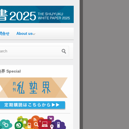
問合せ
About us
界 Special