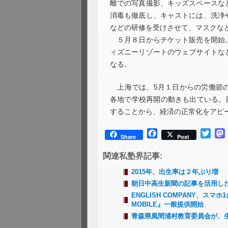
離での写真撮影、キッズスペースな
消毒も徹底し、キャストには、洗浄
などの研修を受けさせて、マスクな
５月８日からチケット販売を開始。
ィズニーリゾートのウェブサイトな
なる。
上海では、5月１日からの労働節の
各地で学校再開の動きも出ている。
することから、経済の正常化をアピ
Facebook
Twitt
Share
Post
関連私塾界記事:
2015年、出生率は２年ぶり増
朝日中高生新聞の記事を活用した
ENGLISH COMPANY、スマ
MOBILE』一般提供開始
青森県風間浦村教育委員会が、生