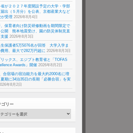
科省が２０２７年度開設予定の大学・学部
置届出（５月分）を公表、京都産業大など
校が受理
2026年8月4日
研、保育者向け防災研修動画を期間限定で
料公開 熊本地震受け、園の防災体制見直
を支援
2026年8月3日
生保護者5万5076名が回答 大学入学ま
費用、最大で282万円超に
2026年8月3日
リックス、エジプト教育省と「TOFAS
ellence Awards」開催
2026年8月2日
a、合宿場の宿泊能力を最大約2000名に増
夏期に34泊35日の長期「必勝合宿」を実
2026年8月2日
テゴリー