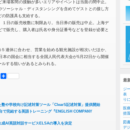
ど来場客間の接触が多いエリアやイベントは当面の間中止。
やソーシャル・ディスタンシングを含めてゲストとの接し方
どの防護具も支給する。
１日の販売枚数に制限あり。当日券の販売は中止。上海デ
どで販売し、購入者は氏名や身分証番号などを登録が必要と
５連休に合わせ、営業を始める観光施設が相次いだほか、
日本の国会に相当する全国人民代表大会が5月22日から開催
ールする狙いがあるとみられる。
er
Mastodon
共
最
有
ジ
表 
り
塾や学校向け記述対策ツール「ClearS記述対策」提供開始
医
ホ1台で完結する英語トレーニング『ENGLISH COMPANY
措
図
成AI英語対話サービスELSAの導入を決定
デ