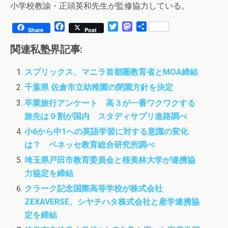
小学校教諭・正頭英和先生が監修協力している。
F
T
M
共
Share
Post
a
w
a
有
c
i
s
関連私塾界記事:
e
t
t
b
t
o
スプリックス、マニラ首都圏教育省とMOA締結
o
e
d
o
r
o
千葉県 佐倉市立幼稚園の閉園方針を決定
k
n
卒業旅行アンケート 高３が一番ワクワクする
旅先は９割が国内 スタディサプリ進路調べ
小6から中1への英語学習に対する意識の変化
は？ ベネッセ教育総合研究所調べ
埼玉県戸田市教育委員会と桜美林大学が連携協
力協定を締結
クラーク記念国際高等学校が株式会社
ZEXAVERSE、シヤチハタ株式会社と産学連携協
定を締結