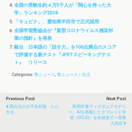
全国の受験生約４万5千人が「関心を持った大
学」ランキング2018
「キュビナ」、愛知県半田市で正式採用
全国学習塾協会が『新型コロナウイルス感染対
策の指針』を発表
駿台 日本語の「話す力」を100点満点のスコア
で評価する新テスト『JPETスピーキングテス
ト』 リリース
Categories:
塾ニュース
,
塾ニュース｜生活
Previous Post
Next Post
異次元の少子化対策 たた
民間学童ウィズダムアカデミ
き台
ー、AIを搭載したタブレット学
習（DOJO）を全校舎で一斉導
入決定