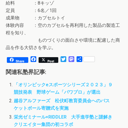
給料 ：8キッゾ
定員 ：6名／1回
成果物 ：カプセルトイ
体験内容 ：空のカプセルを再利用した製品の製造工
程を知り、
ものづくりの面白さや環境に配慮した商
品を作る大切さを学ぶ。
F
T
M
共
Share
Post
a
w
a
有
c
i
s
関連私塾界記事:
e
t
t
b
t
o
「オリンピックeスポーツシリーズ２０２３」９
o
e
d
競技発表 野球ゲーム「パワプロ」が選出
o
r
o
k
n
越谷アルファーズ 松伏町教育委員会へのバス
ケットボール寄贈式を実施
栄光ゼミナール×RIDDLER 大手進学塾と謎解き
クリエイター集団の初コラボ