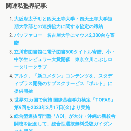
c
i
s
関連私塾界記事:
e
t
t
b
t
o
大阪府太子町と四天王寺大学・四天王寺大学短
o
e
d
期大学部との連携協力に関する協定の締結
o
r
o
k
n
バッファロー 名古屋大学にマウス2,300台を寄
贈
立川市図書館に電子図書500タイトル寄贈、小・
中学生レビュワー大賞開催 東京立川こぶしロ
ータリークラブ
アルク、「新ユメタン」コンテンツを、スタデ
ィプラス開発のサブスクサービス「ポルト」に
提供開始
世界32カ国で実施 国際基礎学力検定「TOFAS」
第9回を2023年2月17日(金)より実施
総合型選抜専門塾「AOI」が大分・沖縄の新校舎
開校を記念して、総合型選抜無料受験ガイダン