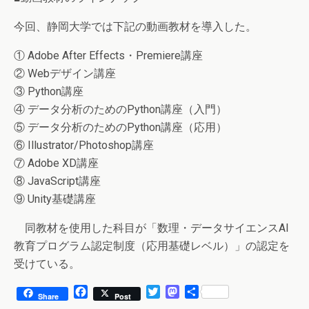
今回、静岡大学では下記の動画教材を導入した。
① Adobe After Effects・Premiere講座
② Webデザイン講座
③ Python講座
④ データ分析のためのPython講座（入門）
⑤ データ分析のためのPython講座（応用）
⑥ Illustrator/Photoshop講座
⑦ Adobe XD講座
⑧ JavaScript講座
⑨ Unity基礎講座
同教材を使用した科目が「数理・データサイエンスAI
教育プログラム認定制度（応用基礎レベル）」の認定を
受けている。
F
T
M
共
Share
Post
a
w
a
有