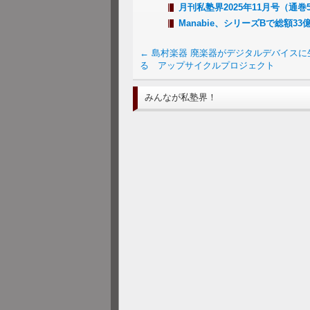
月刊私塾界2025年11月号（通巻5
Manabie、シリーズBで総額
←
島村楽器 廃楽器がデジタルデバイスに
る アップサイクルプロジェクト
みんなが私塾界！