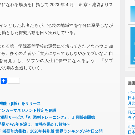
なれる場所を目指して 2023 年 4 月、東 京・池袋よりス
をメインとした若者たちが、池袋の地域性を存分に享受しなが
を軸とした探究活動を日々実践している。
にわたる第一学院高等学校の運営にて培ってきたノウハウに 加
ながら、多くの若者が「大人になってもしなやかでブレない 自
を発見」し、ジブンの人生に夢中になれるよう、「ジブ
びの場を創造していく。
er
Mastodon
共
最
有
パー
日本
月
分析機能（β版）をリリース
アンガーマネジメント検定を創設
FL
添削サービス『AI 添削トレーニング』、3 月販売開始
ラ
発足から9年を迎え、責務を果たし解散へ
明
PI英語能力指数」2020年特別版 世界ランキングが本日公開
日