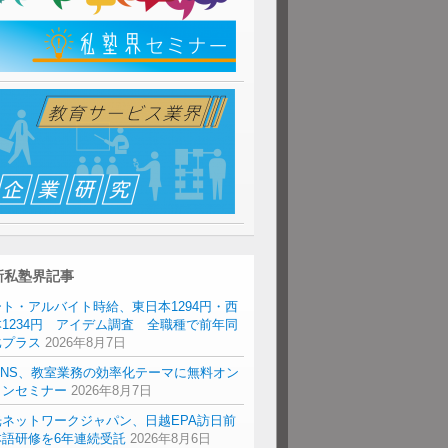
新私塾界記事
ト・アルバイト時給、東日本1294円・西
1234円 アイデム調査 全職種で前年同
比プラス
2026年8月7日
ENS、教室業務の効率化テーマに無料オン
インセミナー
2026年8月7日
光ネットワークジャパン、日越EPA訪日前
本語研修を6年連続受託
2026年8月6日