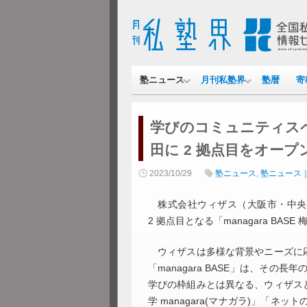
塾ニュース
月刊私塾界
塾暦
寄
学びのコミュニティスペー
田に 2 拠点目をオープ
2023/10/29
塾ニュース
,
塾ニュース
株式会社ウィザス（大阪市・中央区、生
2 拠点目となる「managara BAS
ウィザスは多様な背景やニーズに応
「managara BASE」は、そ
学びの枠組みとは異なる、ウィザス
学 managara(マナガラ)」「ネットの