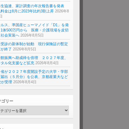
本生協連、家計調査の年次報告書を発表
料金は8月に2023年比約3割上昇
2026年8
日
ールス、準国産ヒューマノイド「D1」を発
1体500万円から 医療・介護現場を皮切
に社会実装へ
2026年8月5日
療受診の新体制が始動 現行保険証の暫定
置が終了
2026年8月5日
書館振興へ助成枠を倍増 ２０２７年度、
ジタル化支援など拡充
2026年8月4日
科省が２０２７年度開設予定の大学・学部
置届出（５月分）を公表、京都産業大など
校が受理
2026年8月4日
テゴリー