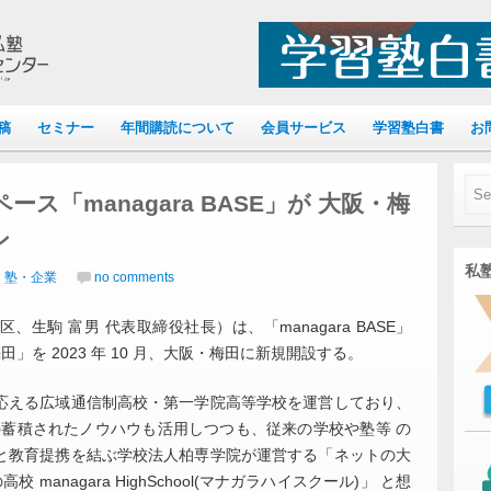
稿
セミナー
年間購読について
会員サービス
学習塾白書
お
ス「managara BASE」が 大阪・梅
ン
私塾
｜塾・企業
no comments
駒 富男 代表取締役社長）は、「managara BASE」
E 梅田」を 2023 年 10 月、大阪・梅田に新規開設する。
える広域通信制高校・第一学院高等学校を運営しており、
の長年の蓄積されたノウハウも活用しつつも、従来の学校や塾等 の
と教育提携を結ぶ学校法人柏専学院が運営する「ネットの大
高校 managara HighSchool(マナガラハイスクール)」 と想