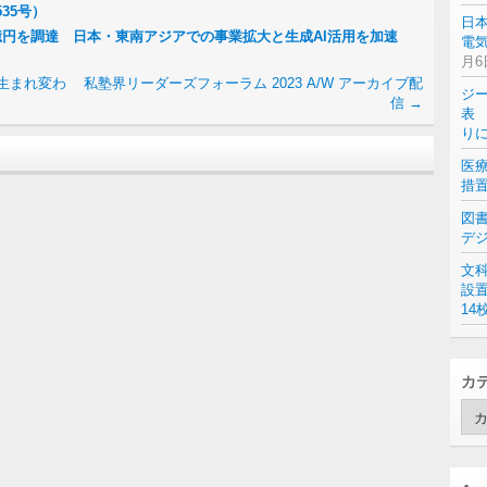
35号）
日
33億円を調達 日本・東南アジアでの事業拡大と生成AI活用を加速
電気
月6
生まれ変わ
私塾界リーダーズフォーラム 2023 A/W アーカイブ配
ジ
信
→
表 
り
医
措
図
デ
文
設
14
カ
カ
テ
ゴ
リ
ー