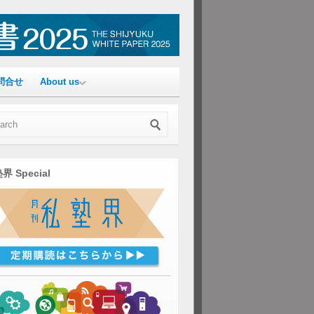
問合せ
About us
界 Special