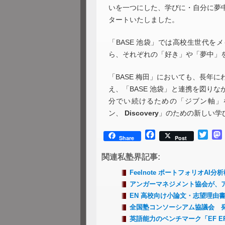
いを一つにした、学びに・自分に夢中に
タートいたしました。
「BASE 池袋」では高校生世代
ら、それぞれの「好き」や「夢中」
「BASE 梅田」においても、長年
え、「BASE 池袋」と連携を図り
分でい続けるための「ジブン軸」
ン、
Discovery
」のための新しい学
Facebook
Twitt
Share
Post
関連私塾界記事:
Feelnote ポートフォリオAI
アンガーマネジメント協会が、
EN 高校向け小論文・志望理由書
全国塾コンソーシアム協議会 
英語能力のベンチマーク「EF E