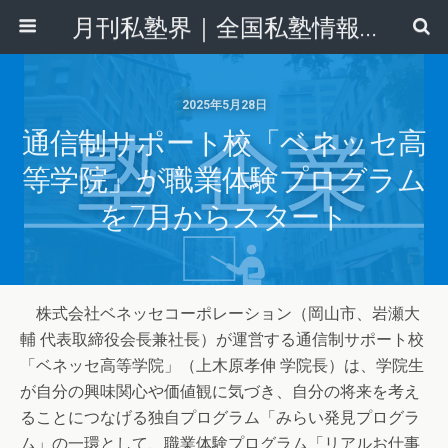
月刊私塾界｜全国私塾情報センター
2025年5月28日
通信制サポート校「ベネッセ高
等学院」が職業体験プログラム
を7月からスタート
株式会社ベネッセコーポレーション（岡山市、岩瀬大
輔 代表取締役会長兼社長）が運営する通信制サポート校
「ベネッセ高等学院」（上木原孝伸 学院長）は、学院生
が自分の興味関心や価値観に気づき、自分の将来を考え
ることにつなげる独自プログラム「みらい発見プログラ
ム」の一環として、職業体験プログラム「リアルお仕事