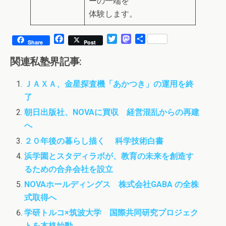
ーの一端を
体験します。
F
T
M
共
Share
Post
a
w
a
有
c
i
s
関連私塾界記事:
e
t
t
b
t
o
ＪＡＸＡ、金星探査機「あかつき」の運用を終
o
e
d
了
o
r
o
k
n
朝日出版社、NOVAに買収 経営混乱からの再建
へ
２０年後の暮らし描く 科学技術白書
浜学園とスタディラボが、教育の未来を創造す
るための合弁会社を設立
NOVAホールディングス 株式会社GABA の全株
式取得へ
学研トルコ×筑波大学 国際共同研究プロジェク
トを本格始動