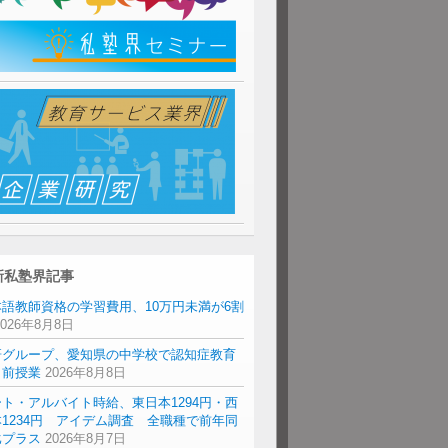
新私塾界記事
本語教師資格の学習費用、10万円未満が6割
2026年8月8日
研グループ、愛知県の中学校で認知症教育
出前授業
2026年8月8日
ト・アルバイト時給、東日本1294円・西
1234円 アイデム調査 全職種で前年同
比プラス
2026年8月7日