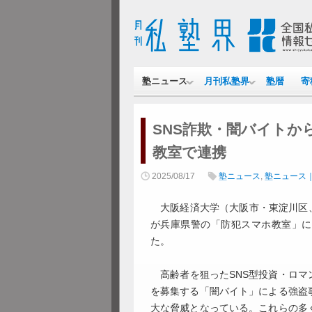
塾ニュース
月刊私塾界
塾暦
寄
SNS詐欺・闇バイトか
教室で連携
2025/08/17
塾ニュース
,
塾ニュース
大阪経済大学（大阪市・東淀川区、
が兵庫県警の「防犯スマホ教室」に、
た。
高齢者を狙ったSNS型投資・ロマ
を募集する「闇バイト」による強盗
大な脅威となっている。これらの多