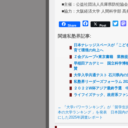
■主催：公益社団法人兵庫県防犯協
■協力：大阪経済大学 人間科学部 髙
Facebook
Twitt
Share
Post
関連私塾界記事:
日本ナレッジスペースが「こども
育て環境の向上へ
Ｚ会グループ×東京書籍 業務
早稲田アカデミー 国立科学博
賛
大学入学共通テスト 石川県内
私塾界リーダーズフォーラム 2024
２０２２W杯アジア最終予選 
ライフイズテック、政府系ファンド
←
『大学パワーランキング』が「留学生
本の大学ランキング 」を発表 日本国内
にした2025年調査レポート