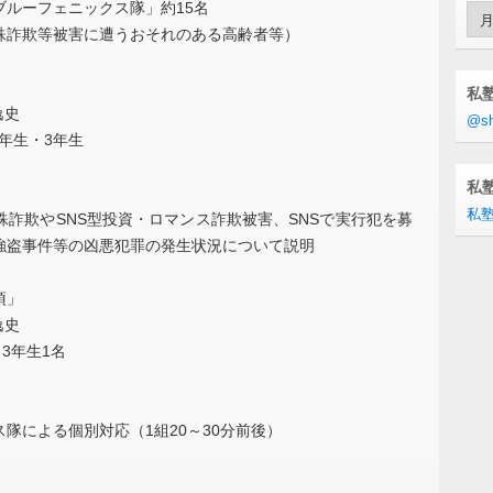
ルーフェニックス隊」約15名
Arc
殊詐欺等被害に遭うおそれのある高齢者等）
私
逸史
@sh
4年生・3年生
私塾
私塾
詐欺やSNS型投資・ロマンス詐欺被害、SNSで実行犯を募
強盗事件等の凶悪犯罪の発生状況について説明
項」
逸史
3年生1名
隊による個別対応（1組20～30分前後）