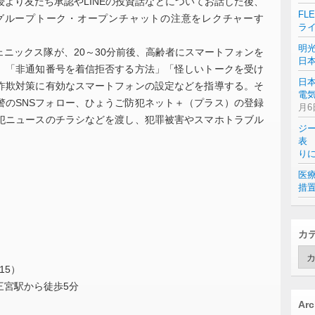
より友だち承認やLINEの投資話などについてお話した後、
FL
のグループトーク・オープンチャットの注意をレクチャーす
ラ
明
ニックス隊が、20～30分前後、高齢者にスマートフォンを
日
。「非通知番号を着信拒否する方法」「怪しいトークを受け
日
詐欺対策に有効なスマートフォンの設定などを指導する。そ
電気
警のSNSフォロー、ひょうご防犯ネット＋（プラス）の登録
月6
犯ニュースのチラシなどを渡し、犯罪被害やスマホトラブル
ジ
表 
り
医
措
カ
カ
テ
15）
ゴ
三宮駅から徒歩5分
リ
ー
Arc