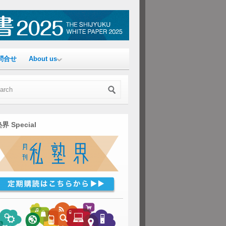
問合せ
About us
界 Special