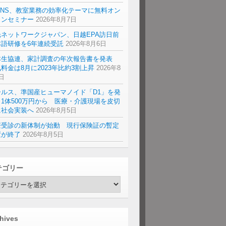
ENS、教室業務の効率化テーマに無料オン
インセミナー
2026年8月7日
光ネットワークジャパン、日越EPA訪日前
本語研修を6年連続受託
2026年8月6日
本生協連、家計調査の年次報告書を発表
料金は8月に2023年比約3割上昇
2026年8
日
ールス、準国産ヒューマノイド「D1」を発
1体500万円から 医療・介護現場を皮切
に社会実装へ
2026年8月5日
療受診の新体制が始動 現行保険証の暫定
置が終了
2026年8月5日
テゴリー
hives