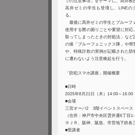
での注意事項」をテーマに、髙井教授
高井ゼミの学生も登壇し、LINE
る。
最後に髙井ゼミの学生とブルーフェ
使用する際の困りごとや要望に対応
取ってしまったときの対処法」など
の後「ブルーフェニックス隊」や県
や、特殊詐欺の実例が記載された防
に遭わないよう注意喚起を行う。
「防犯スマホ講座」開催概要
■日時
2025年8月21日（木）14:00～16:00
■会場
三宮オーパ2 3階イベントスペース
（住所：神戸市中央区雲井通6丁目1-
※ＪＲ、阪神、阪急、市営地下鉄各
■受講者