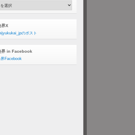
hives
塾界X
ijyukukai_jpのポスト
界 in Facebook
界Facebook