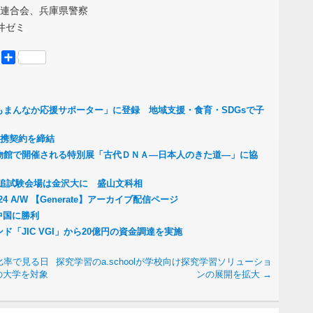
会連合会、兵庫県警察
井ゼミ
er
Mastodon
共
有
まんなか応援サポーター」に登録 地域支援・食育・SDGsで子
提携契約を締結
物館で開催される特別展「古代ＤＮＡ―日本人のきた道―」に協
の追試験会場は金沢大に 盛山文科相
 A/W 【Generate】アーカイブ配信ページ
中国に勝利
「JIC VGI」から20億円の資金調達を実施
比率で見る日
探究学習のa.schoolが学校向け探究学習ソリューショ
の大学を対象
ンの展開を拡大
→