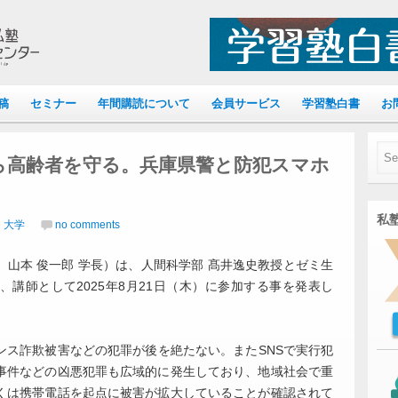
稿
セミナー
年間購読について
会員サービス
学習塾白書
お
ら高齢者を守る。兵庫県警と防犯スマホ
私塾
｜大学
no comments
山本 俊一郎 学長）は、人間科学部 髙井逸史教授とゼミ生
講師として2025年8月21日（木）に参加する事を発表し
ンス詐欺被害などの犯罪が後を絶たない。またSNSで実行犯
事件などの凶悪犯罪も広域的に発生しており、地域社会で重
くは携帯電話を起点に被害が拡大していることが確認されて