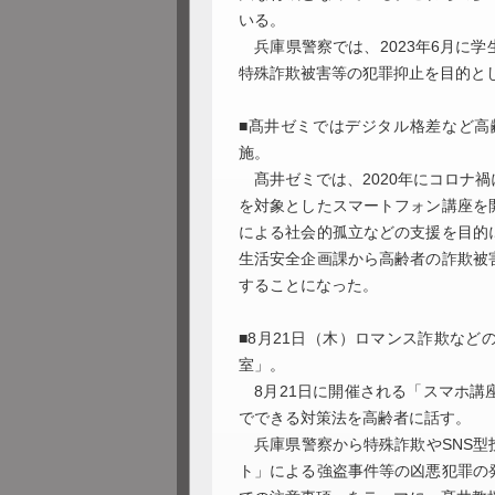
いる。
兵庫県警察では、2023年6月に
特殊詐欺被害等の犯罪抑止を目的と
■髙井ゼミではデジタル格差など高
施。
髙井ゼミでは、2020年にコロナ
を対象としたスマートフォン講座を
による社会的孤立などの支援を目的
生活安全企画課から高齢者の詐欺被
することになった。
■8月21日（木）ロマンス詐欺など
室」。
8月21日に開催される「スマホ講
でできる対策法を高齢者に話す。
兵庫県警察から特殊詐欺やSNS型
ト」による強盗事件等の凶悪犯罪の