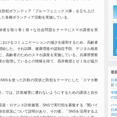
学生防犯ボランティア「ブルーフェニックス隊」を立ち上げ、
した各種ボランティア活動を実施している。
齢者を取り巻く様々な社会問題をテーマにスマホ講座を実
禍におけるコミュニケーションの減少を緩和するため、高齢者
開始した。それ以降、健康増進や認知症予防、デジタル格差
に、高齢者のためのスマホ講座を実施している。兵庫県警察
害が急増しているとの情報を得て、髙井教授とゼミ生が協力
最
のSNSを使った詐欺の現状と防犯をテーマにした「スマホ教
日
超
座」では、詐欺被害に遭わないようにするための講演と自分
学
の
投資・ロマンス詐欺被害、SNSで実行犯を募集する「闇バイ
パー
日本
発生状況について説明があり、その後、「SNSを活用する上
月