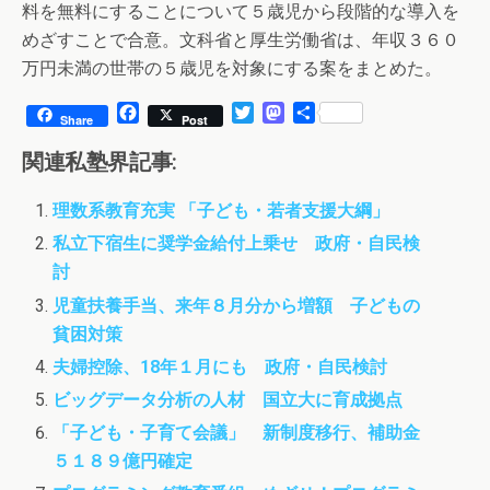
料を無料にすることについて５歳児から段階的な導入を
めざすことで合意。文科省と厚生労働省は、年収３６０
万円未満の世帯の５歳児を対象にする案をまとめた。
F
T
M
共
Share
Post
a
w
a
有
c
i
s
関連私塾界記事:
e
t
t
b
t
o
理数系教育充実 「子ども・若者支援大綱」
o
e
d
o
r
o
私立下宿生に奨学金給付上乗せ 政府・自民検
k
n
討
児童扶養手当、来年８月分から増額 子どもの
貧困対策
夫婦控除、18年１月にも 政府・自民検討
ビッグデータ分析の人材 国立大に育成拠点
「子ども・子育て会議」 新制度移行、補助金
５１８９億円確定