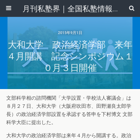
月刊私塾界｜全国私塾情報センター
2015年9月1日
大和大学 政治経済学部 来年
４月開講 記念シンポジウム１
０月３日開催
文部科学相の諮問機関「大学設置・学校法人審議会」は
８月２７日、大和大学（大阪府吹田市、田野瀬良太郎学
長）の政治経済学部設置を承認する答申を下村博文 文部
科学大臣に提出した。
大和大学の政治経済学部は来年４月から開講する。政治