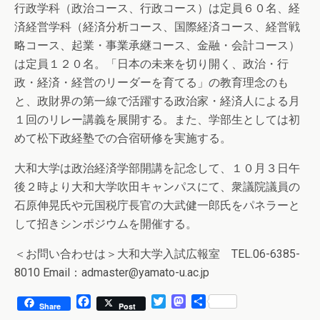
行政学科（政治コース、行政コース）は定員６０名、経
済経営学科（経済分析コース、国際経済コース、経営戦
略コース、起業・事業承継コース、金融・会計コース）
は定員１２０名。「日本の未来を切り開く、政治・行
政・経済・経営のリーダーを育てる」の教育理念のも
と、政財界の第一線で活躍する政治家・経済人による月
１回のリレー講義を展開する。また、学部生としては初
めて松下政経塾での合宿研修を実施する。
大和大学は政治経済学部開講を記念して、１０月３日午
後２時より大和大学吹田キャンパスにて、衆議院議員の
石原伸晃氏や元国税庁長官の大武健一郎氏をパネラーと
して招きシンポジウムを開催する。
＜お問い合わせは＞大和大学入試広報室 TEL.06-6385-
8010 Email：admaster@yamato-u.ac.jp
F
T
M
共
Share
Post
a
w
a
有