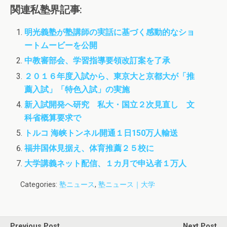
c
i
s
関連私塾界記事:
e
t
t
b
t
o
明光義塾が塾講師の実話に基づく感動的なショ
o
e
d
ートムービーを公開
o
r
o
k
n
中教審部会、学習指導要領改訂案を了承
２０１６年度入試から、東京大と京都大が「推
薦入試」「特色入試」の実施
新入試開発へ研究 私大・国立２次見直し 文
科省概算要求で
トルコ 海峡トンネル開通１日150万人輸送
福井国体見据え、体育推薦２５校に
大学講義ネット配信、１カ月で申込者１万人
Categories:
塾ニュース
,
塾ニュース｜大学
Previous Post
Next Post