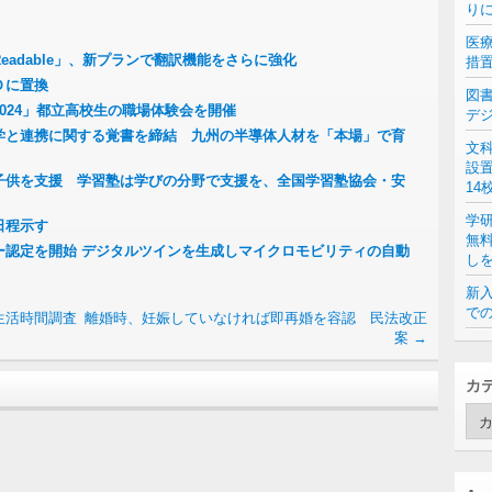
り
医
eadable」、新プランで翻訳機能をさらに強化
措
Ｄに置換
図
024」都立高校生の職場体験会を開催
デ
学と連携に関する覚書を締結 九州の半導体人材を「本場」で育
文
設
子供を支援 学習塾は学びの分野で支援を、全国学習塾協会・安
14
学
表日程示す
無
ー認定を開始 デジタルツインを生成しマイクロモビリティの自動
し
新入
での
生活時間調査
離婚時、妊娠していなければ即再婚を容認 民法改正
案
→
カ
カ
テ
ゴ
リ
ー