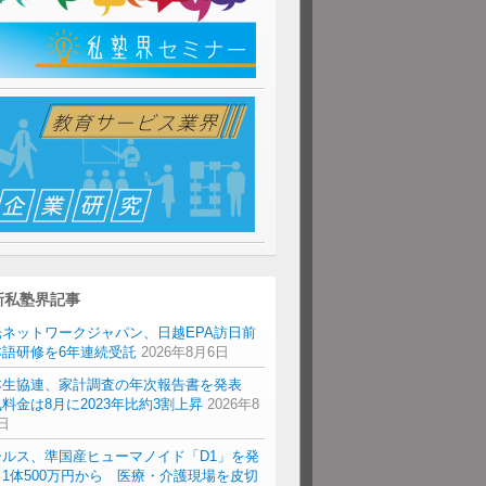
新私塾界記事
光ネットワークジャパン、日越EPA訪日前
本語研修を6年連続受託
2026年8月6日
本生協連、家計調査の年次報告書を発表
料金は8月に2023年比約3割上昇
2026年8
日
ールス、準国産ヒューマノイド「D1」を発
1体500万円から 医療・介護現場を皮切