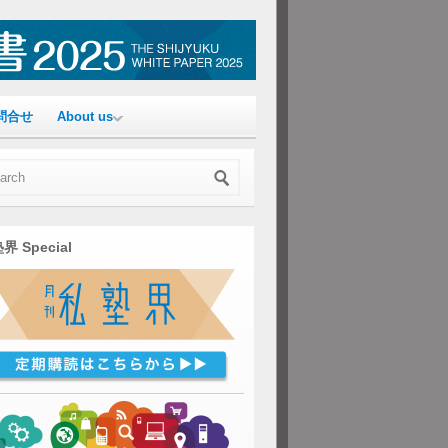
問合せ
About us
界 Special