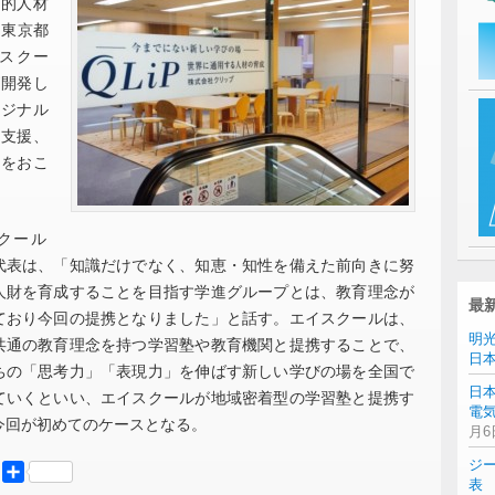
造的人材
（東京都
スクー
が開発し
リジナル
や支援、
どをおこ
クール
代表は、「知識だけでなく、知恵・知性を備えた前向きに努
人財を育成することを目指す学進グループとは、教育理念が
最
ており今回の提携となりました」と話す。エイスクールは、
明
共通の教育理念を持つ学習塾や教育機関と提携することで、
日
ちの「思考力」「表現力」を伸ばす新しい学びの場を全国で
日
ていくといい、エイスクールが地域密着型の学習塾と提携す
電気
今回が初めてのケースとなる。
月6
ジ
er
Mastodon
共
表 
有