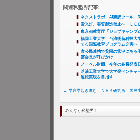
関連私塾界記事:
ネクストラボ AI翻訳ツール「R
蛍光灯、実質製造禁止へ ＬＥ
東京都教育庁「ジョブキャンプ2
福岡工業大学 台湾明新科技大
てる国際教育プログラム充実へ
官公民連携で貧困の状況にある
藤会長が呼びかけ
ノーベル財団、今年の各賞発
芝浦工業大学で大学発ベンチャ
運転実現を目指す
←
早寝早起き進む ＮＨＫ研究所 国民
みんなが私塾界！