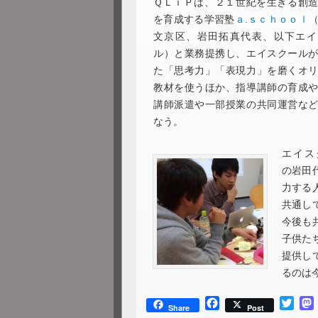
ＱＬｉＰは、２１世紀を生きる創
を育成する学習塾
ａ.ｓｃｈｏｏｌ
文京区、岩田拓真代表、以下エイ
ル）と業務提携し、エイスクール
た「思考力」「表現力」を磨くオ
教材を使うほか、指導講師の育成
講師派遣や一部授業の共同運営な
なう。
エイス
の岩田
力する
共通し
今後も
子供た
提供し
るのは
Facebook
Twitt
Share
Post