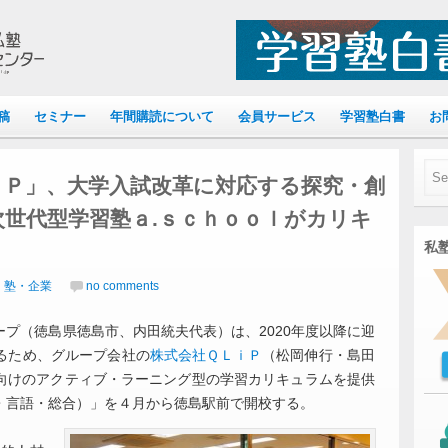
稿
セミナー
年間購読について
会員サービス
学習塾白書
お
ｉＰ」、大学入試改革に対応する探究・創
世代型学習塾ａ.ｓｃｈｏｏｌがカリキ
私塾
｜塾・企業
no comments
プ（徳島県徳島市、内田統夫代表）は、2020年度以降に迎
るため、グループ会社の
株式会社ＱＬｉＰ
（松岡伸行・島田
向けのアクティブ・ラーニング型の学習カリキュラムを提供
・言語・総合）」を４月から徳島駅前で開校する。