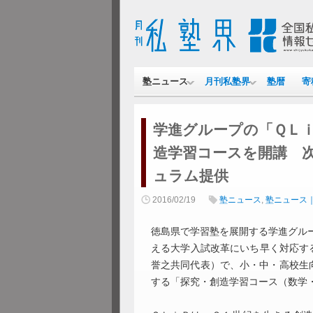
塾ニュース
月刊私塾界
塾暦
寄
学進グループの「ＱＬ
造学習コースを開講 次
ュラム提供
2016/02/19
塾ニュース
,
塾ニュース
徳島県で学習塾を展開する学進グルー
える大学入試改革にいち早く対応す
誉之共同代表）で、小・中・高校生
する「探究・創造学習コース（数学