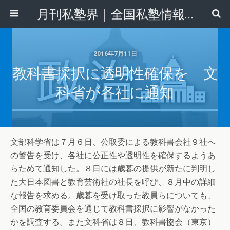
月刊私塾界｜全国私塾情報センター
2016年7月11日
教科書採択に透明性確保を 文
科省が各社に通知
文部科学省は７月６日、公取委による教科書会社９社へ
の警告を受け、各社に公正性や透明性を確保するようあ
らためて通知した。８日には歳暮の提供が新たに判明し
た大日本図書と教育芸術社の社長を呼び、８月中の詳細
な報告を求める。歳暮を受け取った教員らについても、
全国の教育委員会を通じて教科書採択に影響がなかった
かを調査する。また文科省は８日、教科書協会（東京）