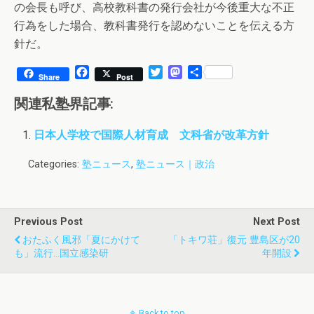
の会長も呼び、高校教科書の発行会社が今後重大な不正
行為をした場合、教科書発行を認めないことを伝える方
針だ。
F
T
M
共
Share
Post
a
w
a
有
c
i
s
関連私塾界記事:
e
t
t
b
t
o
日本人学校で国際人材育成 文科省が改革方針
o
e
d
o
r
o
Categories:
塾ニュース
,
塾ニュース｜政治
k
n
Previous Post
Next Post
おたふく風邪「夏にかけて
「トキワ荘」復元 豊島区が20
も」流行…国立感染研
年開設
Back to top