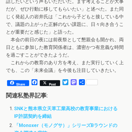
話したいという声もいただいた。まず考えることが大事
だが、ぜひ行動に移してもらいたい」と述べた。また同
じく発起人の岩井氏は「これから子どもと接している中
で、議題の上がった正解のない課題に、日々向き合うこ
とが重要だと感じた」と語った。
本会の前日の夜には前夜祭として懇親会も開かれ、両
日ともに参加した教育関係者は、濃密かつ有意義な時間
を過ごすことができたようだ。
これからの教育のあり方を考え、また実行していく上
でも、この「未来会議」を今後も注目していきたい。
F
T
M
共
Share
Post
a
w
a
有
c
i
s
関連私塾界記事:
e
t
t
b
t
o
SNKと熊本県立天草工業高校の教育事業における
o
e
d
IP許諾契約を締結
o
r
o
k
n
「Monoxer（モノグサ）」シリーズBラウンドの