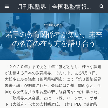
月刊私塾界｜全国私塾情報センター
2018年9月13日
若手の教育関係者が集い、未来
の教育の在り方を語り合う
「２０２０年」まであと１年半ほどとなり、様々な課題
が山積する日本の教育業界。そんな中、去る9月９日、
大博多ビル会議室（福岡県福岡市）にて「第３回塾業界
未来会議」が開催された。会場には九州、関西など、全
国から次代を担う学習塾の若手経営者を中心に集った。
「塾業界未来会議」とは、（株）パーソナル・サポー
ト（大阪府）代表の吉村昭彦氏、（株）PEG（滋賀県）