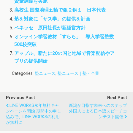
資金調達を実施
高校生 国際地理五輪で銀２銅１ 日本代表
塾を対象に「サス学」の提供を計画
ベネッセ 原田社長が新経営方針
オンライン学習教材「すらら」 導入学習塾数
500校突破
アップル、新たに20の国と地域で音楽配信やア
プリの提供開始
Categories:
塾ニュース
,
塾ニュース｜塾・企業
Previous Post
Next Post
LINE WORKS永年無料キャ
新潟が目指す未来へのステップ
ンペーンを開始 期間中の申し
外国人による日本語スピーチコ
込みで、LINE WORKSの利用
ンテスト開催
が無料に