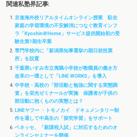
c
i
s
関連私塾界記事:
e
t
t
b
t
o
京進海外校リアルタイムオンライン授業 駐在
o
e
d
家庭の学習環境の不安解消につなぐ教育インフ
o
r
o
k
n
ラ「Kyoshin＠Home」サービス提供開始初の受
験生第1期生卒業
専門学校内に「新潟県知事選挙の期日前投票
所」を設置
千葉県いすみ市立夷隅小学校が教職員の働き方
改革の一環として「LINE WORKS」を導入
中学校・高校の「部活動と勉強に関する実態調
査」を栄光ゼミナールが実施 保護者が子供の
部活動に抱くものの実態とは？
LINEヤフー ・トモノカイ ドキュメンタリー制
作を通して中高生の「探究学習」をサポート
ベネッセ、「新課程入試」に対応するためのオ
ンラインセミナーを開催