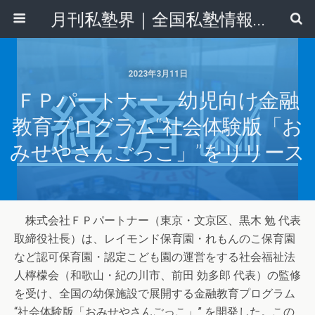
月刊私塾界｜全国私塾情報センター
2023年3月11日
ＦＰパートナー 幼児向け金融
教育プログラム“社会体験版「お
みせやさんごっこ」”をリリース
株式会社ＦＰパートナー（東京・文京区、黒木 勉 代表
取締役社長）は、レイモンド保育園・れもんのこ保育園
など認可保育園・認定こども園の運営をする社会福祉法
人檸檬会（和歌山・紀の川市、前田 効多郎 代表）の監修
を受け、全国の幼保施設で展開する金融教育プログラム
“社会体験版「おみせやさんごっこ」” を開発した。この