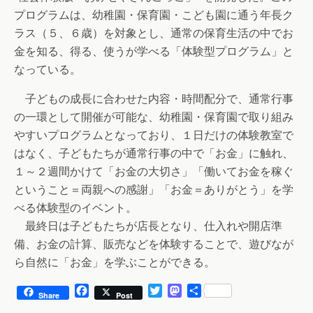
プログラムは、幼稚園・保育園・こども園に通う年長ク
ラス（５、６歳）を対象とし、通常の保育生活の中でお
金を知る、得る、使うが学べる「体験型プログラム」と
なっている。
子どもの成長に合わせた内容・時間配分で、通常行事
の一環として開催が可能な、幼稚園・保育園で取り組み
やすいプログラムとなっており、１日だけの体験教室で
はなく、子どもたちが通常行事の中で「お金」に触れ、
１～２週間かけて「お金の大切さ」「働いてお金を稼ぐ
ということ＝両親への感謝」「お金＝ありがとう」を学
べる体験型のイベント。
最終日は子どもたちが店長となり、仕入れや開店準
備、お金の計算、販売などを体験することで、遊びなが
ら自然に「お金」を学ぶことができる。
F
T
M
共
Share
Post
a
w
a
有