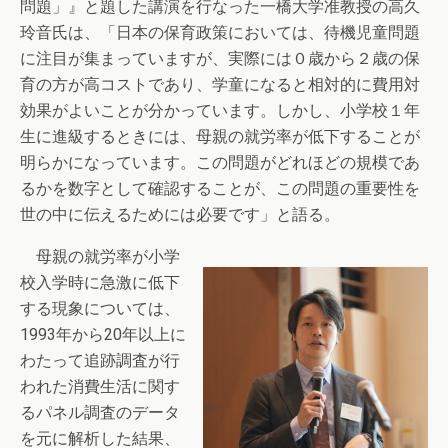
問題」』と題した講演を行なった一橋大学准教授の高久
玲音氏は、「日本の保育政策においては、待機児童問題
に注目が集まっていますが、実際には０歳から２歳の保
育の方が高コストであり、学童になると相対的に費用対
効果がよいことが分かっています。しかし、小学校１年
生に進級するときには、母親の就労率が低下することが
明らかになっています。この問題がどれほどの規模であ
るかを数字として確認することが、この問題の重要性を
世の中に伝えるためには必要です」と語る。
母親の就労率が小学
校入学時に急激に低下
する現象については、
1993年から20年以上に
わたって追跡調査が行
われた消費生活に関す
るパネル調査のデータ
を元に解析した結果、