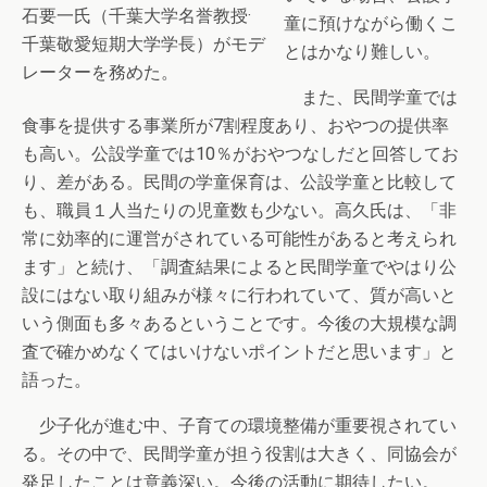
石要一氏（千葉大学名誉教授·
童に預けながら働くこ
千葉敬愛短期大学学長）がモデ
とはかなり難しい。
レーターを務めた。
また、民間学童では
食事を提供する事業所が7割程度あり、おやつの提供率
も高い。公設学童では10％がおやつなしだと回答してお
り、差がある。民間の学童保育は、公設学童と比較して
も、職員１人当たりの児童数も少ない。高久氏は、「非
常に効率的に運営がされている可能性があると考えられ
ます」と続け、「調査結果によると民間学童でやはり公
設にはない取り組みが様々に行われていて、質が高いと
いう側面も多々あるということです。今後の大規模な調
査で確かめなくてはいけないポイントだと思います」と
語った。
少子化が進む中、子育ての環境整備が重要視されてい
る。その中で、民間学童が担う役割は大きく、同協会が
発足したことは意義深い。今後の活動に期待したい。