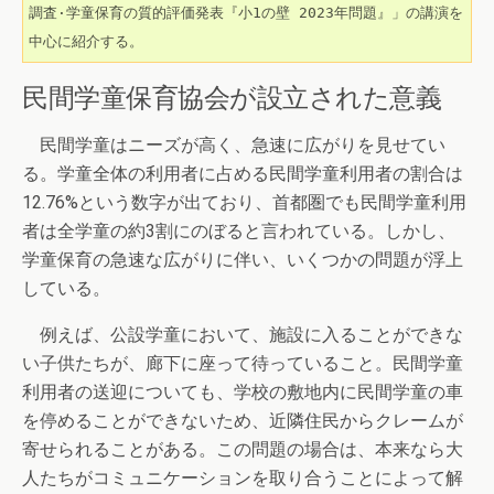
調査·学童保育の質的評価発表『小1の壁 2023年問題』」の講演を
中心に紹介する。
民間学童保育協会が設立された意義
民間学童はニーズが高く、急速に広がりを見せてい
る。学童全体の利用者に占める民間学童利用者の割合は
12.76%という数字が出ており、首都圏でも民間学童利用
者は全学童の約3割にのぼると言われている。しかし、
学童保育の急速な広がりに伴い、いくつかの問題が浮上
している。
例えば、公設学童において、施設に入ることができな
い子供たちが、廊下に座って待っていること。民間学童
利用者の送迎についても、学校の敷地内に民間学童の車
を停めることができないため、近隣住民からクレームが
寄せられることがある。この問題の場合は、本来なら大
人たちがコミュニケーションを取り合うことによって解