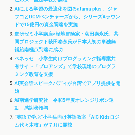
o
r
o
k
n
AIによる学習の最適化を図るatama plus 、ジャ
フコとDCMベンチャーズから、シリーズAラウン
ドで15億円の資金調達を実施
進研ゼミ小学講座×極地冒険家・荻田泰永氏、共
同プロジェクト荻田泰永氏が日本人初の単独無
補給南極点到達に成功
ベネッセ 小学生向けプログラミング指導案共
有サイト「プロアンズ」で学校現場のプログラ
ミング教育を支援
AI英会話スピークバディが台湾でアプリ提供を開
始
城南進学研究社 令和5年度オレンジリボン運
動 感謝状授与
“英語で学ぶ”小学生向け英語教室「AIC Kidsロジ
ム代々木校」が７月に開校