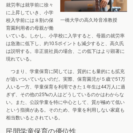
就労率は就学前に徐々
に上昇していき、小学
一橋大学の高久玲音准教授
校入学前には８割の保
育園利用者の母親が働
いている。しかし、小学校に入学すると、母親の就労率
は急激に低下し、約10.5ポイントも減少すると、高久氏
は説明する。非正規社員の場合、この低下はより顕著に
現れている。
つまり、学童保育に関しては、質的にも量的にも拡充
が追いついていないのだ。実際、保育園児が５歳で51万
人いる一方、学童保育を利用できた１年生は44万人に過
ぎず、その他の25%の人はどうしているのかはわからな
い。また、公設学童を特に中心として、質が極めて低い
という指摘がある。そのため、学童を利用しない家庭も
相当数いるとされている。
民間学童保育の優位性