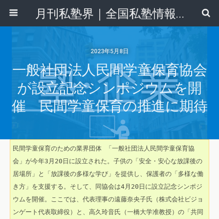
月刊私塾界｜全国私塾情報センター
2023年5月8日
一般社団法人民間学童保育協会
が設立記念シンポジウムを開
催 民間学童保育の推進に期待
民間学童保育のための業界団体 「一般社団法人民間学童保育協
会」が今年3月20日に設立された。子供の「安全・安心な放課後の
居場所」と「放課後の多様な学び」を提供し、保護者の「多様な働
き方」を支援する。そして、同協会は4月20日に設立記念シンポジ
ウムを開催。ここでは、代表理事の遠藤奈央子氏（株式会社ビジョ
ンゲート代表取締役）と、高久玲音氏（一橋大学准教授）の「共同