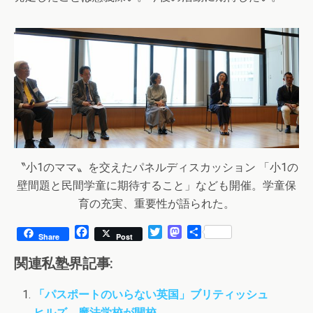
〝小1のママ〟を交えたパネルディスカッション 「小1の
壁間題と民間学童に期待すること」なども開催。学童保
育の充実、重要性が語られた。
F
T
M
共
Share
Post
a
w
a
有
c
i
s
関連私塾界記事:
e
t
t
b
t
o
「パスポートのいらない英国」ブリティッシュ
o
e
d
ヒルズ 魔法学校が開校