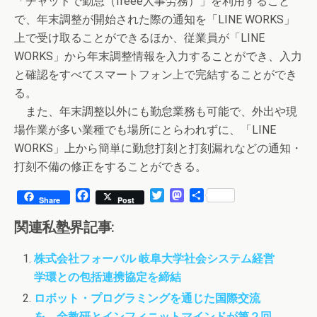
「チャットで勤怠（freee人事労務）」を利用すること
で、年末調整が開始された際の通知を「LINE WORKS」
上で受け取ることができるほか、従業員が「LINE
WORKS」から年末調整情報を入力することができ、入力
と確認をすべてスマートフォン上で完結することができ
る。
また、年末調整以外にも勤怠業務も可能で、外出や現
場作業が多い業種でも場所にとらわれずに、「LINE
WORKS」上から簡単に勤怠打刻と打刻漏れなどの通知・
打刻不備の修正をすることができる。
F
T
M
共
Share
Post
a
w
a
有
c
i
s
関連私塾界記事:
e
t
t
b
t
o
株式会社フォーバル 岐阜大学社会システム経営
o
e
d
学環との包括連携協定を締結
o
r
o
k
n
ロボット・プログラミングを通じた国際交流
を 全教研とインフィニットマインドが第２回