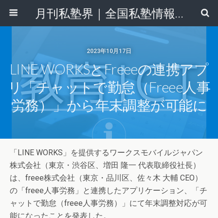
月刊私塾界｜全国私塾情報センター
2023年10月17日
LINE WORKSとfreeeの連携アプ
リ「チャットで勤怠（freee人事
労務）」から年末調整が可能に
「LINE WORKS」を提供するワークスモバイルジャパン
株式会社（東京・渋谷区、増田 隆一 代表取締役社長）
は、freee株式会社（東京・品川区、佐々木 大輔 CEO）
の「freee人事労務」と連携したアプリケーション、「チ
ャットで勤怠（freee人事労務）」にて年末調整対応が可
能になったことを発表した。