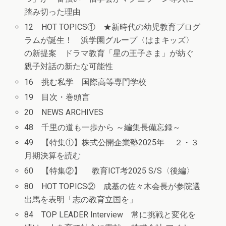
踏み切った理由
12 HOT TOPICS① ★新時代の幼児教育プログ
ラムが誕生！ 浜学園グループ〈はまキッズ〉
の新提案 ドラマ教育「星の王子さま」が紡ぐ
親子対話の新たな可能性
16 挑む私学 国際高等専門学校
19 目次・巻頭言
20 NEWS ARCHIVES
48 千里の道も一歩から ～編集長備忘録～
49 【特集①】株式公開企業塾2025年 ２・３
月期決算を読む
60 【特集②】 教育ICT考2025 S/S〈後編〉
80 HOT TOPICS② 成基の佐々木会長が参院選
出馬を表明「志の教育立国を」
84 TOP LEADER Interview 常に挑戦と変化を