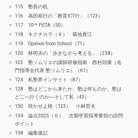
115 塾長の机
116 為田裕行の「教育ICT行」（123）
117 10¹⁵ PETA（50）
118 キクチカラ（６） 菊地香江
119 Opinion from School（71）
120 林明夫の「歩きながら考える」（238）
122 塾ソムリエの講師研修指南 西村則康（名
門指導会代表 塾ソムリエ）（61）
124 私塾界インサイト（87）
128 塾はどこから来たか、塾は何ものか、塾は
どこへ行くのか―そして私（43）
130 咲かせよ桜（123） 小林哲夫
134 論点2025（６） 次期学習指導要領の諮問
ポイント
138 編集後記