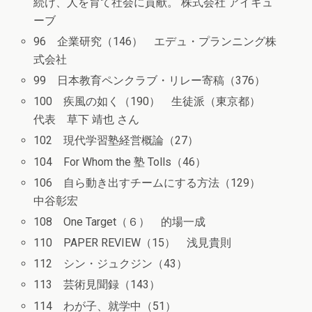
続け、人を育て社会に貢献。 株式会社 アイキュ
ーブ
96 企業研究（146） エデュ・プランニング株
式会社
99 日本教育ペンクラブ・リレー寄稿（376）
100 疾風の如く（190） 生徒派（東京都）
代表 草下 靖也 さん
102 現代学習塾経営概論（27）
104 For Whom the 塾 Tolls（46）
106 自ら動き出すチームにする方法（129）
中谷彰宏
108 One Target（６） 的場一成
110 PAPER REVIEW（15） 浅見貴則
112 シン・ジュクジン（43）
113 芸術見聞録（143）
114 わが子、就学中（51）