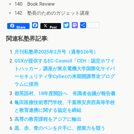
140 Book Review
142 塾長のためのガジェット講座
F
T
M
共
Share
Post
a
w
a
有
c
i
s
関連私塾界記事:
e
t
t
b
t
o
月刊私塾界2025年2月号（通巻526号）
o
e
d
o
r
o
GSXが提供するEC-Council「CEH：認定ホワイ
k
n
トハッカー」講座が東京電機大学国際化サイバ
ーセキュリティ学CySecの来期開講専攻プログ
ラムに採用
都英語村、18年度開設へ 有識者会議が報告書
亀田医療技術専門学校、千葉県安房西高等学校
と教育連携に関する協定を締結
高専の教育課程をアジアに輸出
黒、赤、青のペンを片手に、授業力を競う