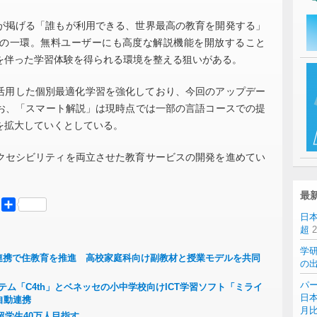
goが掲げる「誰もが利用できる、世界最高の教育を開発する」
の一環。無料ユーザーにも高度な解説機能を開放すること
を伴った学習体験を得られる環境を整える狙いがある。
活用した個別最適化学習を強化しており、今回のアップデー
お、「スマート解説」は現時点では一部の言語コースでの提
を拡大していくとしている。
とアクセシビリティを両立させた教育サービスの開発を進めてい
最
er
Mastodon
共
日
有
超
学
産学連携で住教育を推進 高校家庭科向け副教材と授業モデルを共同
の
パー
テム「C4th」とベネッセの小中学校向けICT学習ソフト「ミライ
日本
自動連携
月
留学生40万人目指す