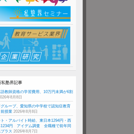
新私塾界記事
本語教師資格の学習費用、10万円未満が6割
2026年8月8日
研グループ、愛知県の中学校で認知症教育
出前授業
2026年8月8日
ト・アルバイト時給、東日本1294円・西
1234円 アイデム調査 全職種で前年同
比プラス
2026年8月7日