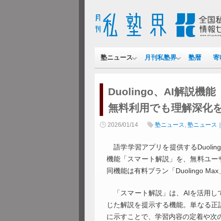
塾ニュース
月刊私塾界
塾暦
寄
Duolingo、AI解
無料利用でも理解深化
2026/01/14
塾ニュース
,
塾ニュース｜
語学学習アプリを提供するDuoling
機能「スマート解説」を、無料ユー
同機能は有料プラン「Duolingo 
「スマート解説」は、AIを活用し
じた解説を提示する機能。単なる正
に示すことで、学習内容の定着や次