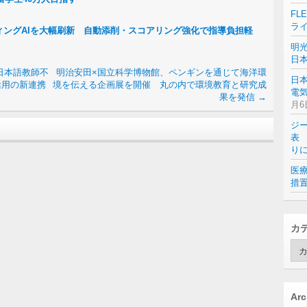
FL
ラ
ィングAIを大幅刷新 自動添削・スコアリング強化で指導負担軽
明
日
日本語教師不
明治安田×国立科学博物館、ペンギンを通じて海洋環
日
活用の新連携
境を伝える企画展を開催 丸の内で環境教育と研究成
電気
果を発信
→
月6
ジ
表 
り
医
措
カ
カ
テ
ゴ
リ
ー
Arc