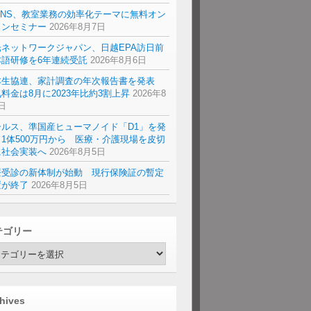
ENS、教室業務の効率化テーマに無料オン
インセミナー
2026年8月7日
光ネットワークジャパン、日越EPA訪日前
本語研修を6年連続受託
2026年8月6日
本生協連、家計調査の年次報告書を発表
料金は8月に2023年比約3割上昇
2026年8
日
ールス、準国産ヒューマノイド「D1」を発
1体500万円から 医療・介護現場を皮切
に社会実装へ
2026年8月5日
療受診の新体制が始動 現行保険証の暫定
置が終了
2026年8月5日
テゴリー
hives