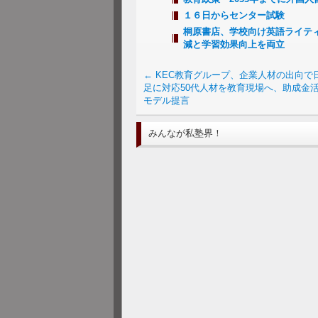
１６日からセンター試験
桐原書店、学校向け英語ライテ
減と学習効果向上を両立
←
KEC教育グループ、企業人材の出向で
足に対応50代人材を教育現場へ、助成金
モデル提言
みんなが私塾界！