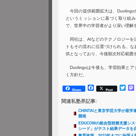
今回の提供範囲拡大は、Duolin
というミッションに基づく取り組み
で、世界中の学習者がより深い理解
同社は、AIなどのテクノロジーを
トもその流れに位置づけられる。な
供となっており、今後順次対応範囲
Duolingoは今後も、学習効果
く方針だ。
Facebook
Twitt
Share
Post
関連私塾界記事:
CHINTAIと東京学芸大学が
開発
EDUCOMの統合型校務支援シス
シード」がテスト結果データを
教育政策 2033年までに外国人