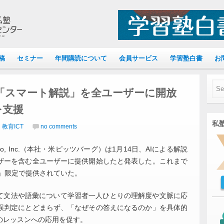
稿
セミナー
年間購読について
会員サービス
学習塾白書
お
説機能「スマート解説」を全ユーザーに開放
を支援
私塾
教育ICT
no comments
o, Inc.（本社・米ピッツバーグ）は1月14日、AIによる解説
ザーを含む全ユーザーに提供開始したと発表した。これまで
Max」限定で提供されていた。
て文法や語彙について学習者一人ひとりの理解度や文脈に応
誤判定にとどまらず、「なぜその答えになるのか」を具体的
のレッスンへの応用を促す。