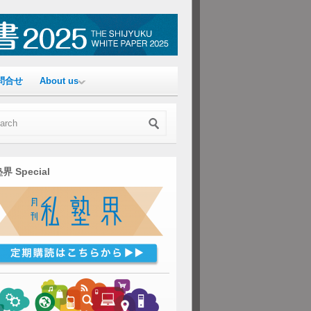
問合せ
About us
界 Special