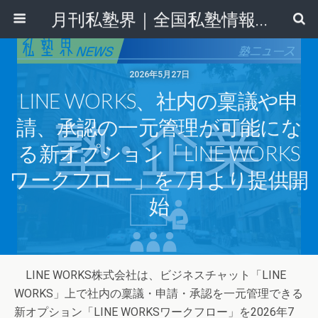
月刊私塾界｜全国私塾情報センター
2026年5月27日
LINE WORKS、社内の稟議や申
請、承認の一元管理が可能にな
る新オプション「LINE WORKS
ワークフロー」を7月より提供開
始
LINE WORKS株式会社は、ビジネスチャット「LINE
WORKS」上で社内の稟議・申請・承認を一元管理できる
新オプション「LINE WORKSワークフロー」を2026年7