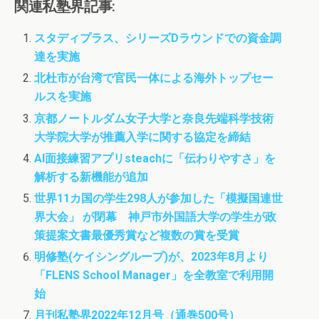
c
i
s
関連私塾界記事:
e
t
t
b
t
o
スタディプラス、シリーズDラウンドでの資金調
o
e
d
達を実施
o
r
o
k
n
北杜市が台湾で官民一体による海外トップセー
ルスを実施
京都ノートルダム女子大学と奈良先端科学技術
大学院大学が推薦入学に関する協定を締結
AI面接練習アプリsteachに「伝わりやすさ」を
解析する新機能が追加
世界11カ国の学生298人が参加した「模擬国連世
界大会」 が閉幕 神戸市外国語大学の学生が政
策提案文書最優秀賞など複数の賞を受賞
明修塾(ケイシングループ)が、2023年8月より
「FLENS School Manager」を全教室で利用開
始
月刊私塾界2022年12月号（通巻500号）