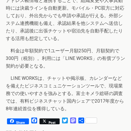
アドレス帳情報と連携することで、組織変更や人事異動
時には決裁ラインを自動更新。モバイル・PC双方に対応
しており、外出先からでも申請や承認が行える。外部シ
ステム連携機能も備え、承認結果を他システムへ送信し
たり、承認後に出張チケットや宿泊先を自動手配したり
する活用も想定している。
料金は年額契約で1ユーザー月額250円、月額契約で
300円（税別）。利用には「LINE WORKS」の有償プラン
契約が必要となる。
LINE WORKSは、チャットや掲示板、カレンダーなど
を備えたビジネスコミュニケーションツールで、現場業
務での使いやすさを強みとする。富士キメラ総研の調査
では、有料ビジネスチャット国内シェアで2017年度から
8年連続首位を獲得している。
F
T
M
共
Share
Post
a
w
a
有