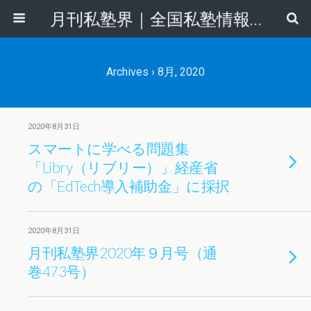
月刊私塾界｜全国私塾情報センター
Archives › 8月, 2020
2020年8月31日
スマートに学べる問題集
「Libry（リブリー）」経産省
の「EdTech導入補助金」に採択
2020年8月31日
月刊私塾界2020年９月号（通
巻473号）