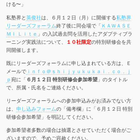
ける〜」
私塾界と
英俊社
は、６月１２日（月）に開催する
私塾界
リーダーズフォーラム
終了後に同会場で「
ＫＡＷＡＳＥ
ＭＩ Ｌｉｔｅ
」の入試過去問を活用したアダプティブラ
ーニング実践法について、
１０社限定
の特別研修会を共
同開催します。
既にリーダーズフォーラムに申し込まれている方は、Ｅ
メールで
ｉｎｆｏ＠ｓｈｉｊｙｕｋｕｋａｉ．ｃｏ．ｊ
ｐ
宛に「
６月１２日 特別研修会参加希望
」のタイトル
で、所属・氏名をご連絡ください。
リーダーズフォーラムへの参加申込みがお済みでない方
は、
申し込みフォーム
の「備考欄」に「６月１２日 特別
研修会参加希望」を明記してください。
参加希望者多数の場合は抽選とさせていただく場合がご
ざいますので、予めご容赦ください。