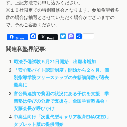
す。上記方法でお申し込みください。
※１０社限定での特別研修会となります。参加希望者多
数の場合は抽選とさせていただく場合がございますの
で、予めご容赦ください。
F
T
M
共
Share
Post
a
w
a
有
c
i
s
関連私塾界記事:
e
t
t
b
t
o
司法予備試験５月21日開始 出願者増加
o
e
d
o
r
o
「安心塾バイト認証制度」開始から２ヶ月、個
k
n
別指導学院フリーステップの在籍講師数が過去
最高に
官公民連携で貧困の状況にある子供を支援 学
習塾は学びの分野で支援を、全国学習塾協会・
安藤会長が呼びかけ
中高生向け「次世代型キャリア教育ENAGEED」
タブレット版の提供開始