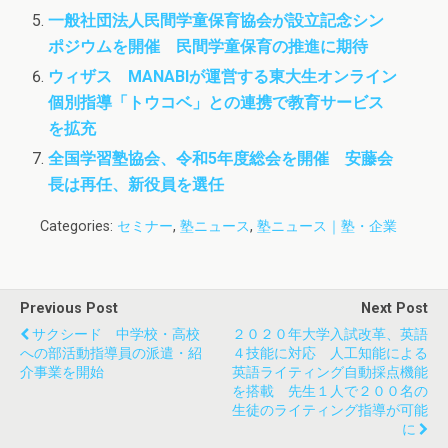
一般社団法人民間学童保育協会が設立記念シン
ポジウムを開催 民間学童保育の推進に期待
ウィザス MANABIが運営する東大生オンライン
個別指導「トウコベ」との連携で教育サービス
を拡充
全国学習塾協会、令和5年度総会を開催 安藤会
長は再任、新役員を選任
Categories:
セミナー
,
塾ニュース
,
塾ニュース｜塾・企業
Previous Post
Next Post
サクシード 中学校・高校
２０２０年大学入試改革、英語
への部活動指導員の派遣・紹
４技能に対応 人工知能による
介事業を開始
英語ライティング自動採点機能
を搭載 先生１人で２００名の
生徒のライティング指導が可能
に