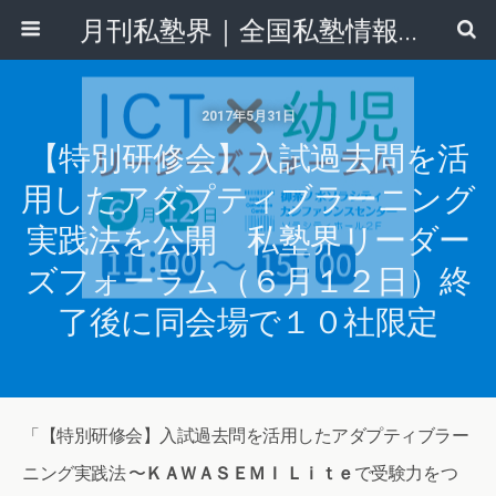
月刊私塾界｜全国私塾情報センター
2017年5月31日
【特別研修会】入試過去問を活
用したアダプティブラーニング
実践法を公開 私塾界リーダー
ズフォーラム（６月１２日）終
了後に同会場で１０社限定
「【特別研修会】入試過去問を活用したアダプティブラー
ニング実践法 〜
ＫＡＷＡＳＥＭＩ Ｌｉｔｅ
で受験力をつ