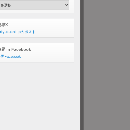
hives
塾界X
ijyukukai_jpのポスト
界 in Facebook
界Facebook