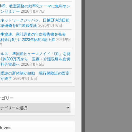
ENS、教室業務の効率化テーマに無料オン
インセミナー
2026年8月7日
光ネットワークジャパン、日越EPA訪日前
本語研修を6年連続受託
2026年8月6日
本生協連、家計調査の年次報告書を発表
料金は8月に2023年比約3割上昇
2026年8
日
ールス、準国産ヒューマノイド「D1」を発
1体500万円から 医療・介護現場を皮切
に社会実装へ
2026年8月5日
療受診の新体制が始動 現行保険証の暫定
置が終了
2026年8月5日
テゴリー
hives