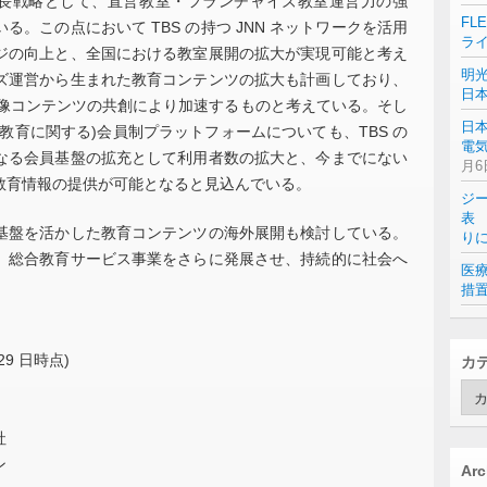
長戦略として、直営教室・フランチャイズ教室運営力の強
FL
。この点において TBS の持つ JNN ネットワークを活用
ラ
ジの向上と、全国における教室展開の拡大が実現可能と考え
明
ズ運営から生まれた教育コンテンツの拡大も計画しており、
日
映像コンテンツの共創により加速するものと考えている。そし
日
教育に関する)会員制プラットフォームについても、TBS の
電気
なる会員基盤の拡充として利用者数の拡大と、今までにない
月6
教育情報の提供が可能となると見込んでいる。
ジ
表 
盤を活かした教育コンテンツの海外展開も検討している。
り
て、総合教育サービス事業をさらに発展させ、持続的に社会へ
医
措
29 日時点)
カ
カ
テ
ゴ
社
リ
ン
ー
Arc