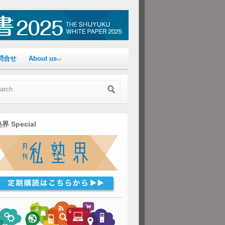
問合せ
About us
界 Special