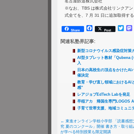
名古屋鉄道株式会社
※なお、TBS は株式会社リンクア
式全てを、7 月 31 日に追加取得す
Facebook
Twitt
Share
Post
関連私塾界記事:
新型コロナウイルス感染症対策
AI型タブレット教材「Quben
入
日本の高校生の頂点をかけたAI
催決定
教育・学び直し領域におけるAI
感”
レアジョブEdTech Labを
早稲アカ 帰国生専門LOGOS AK
子育て世帯支援、地域コミュニ
←
東進オンライン学校小学部 「読書感想
究 夏のコンクール」開催 書き方・取り組
が学べる特別授業も限定開講