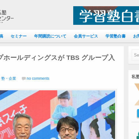
稿
セミナー
年間購読について
会員サービス
学習塾白書
お
ホールディングスが TBS グループ入
私塾
｜塾・企業
no comments