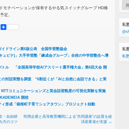
Arc
ンドモチベーションが保有するやる気スイッチグループ HD株
る予定。
私
er
Mastodon
共
@sh
有
ガイドライン第6版公表 全国学習塾協会
私塾
a (キュビナ)」大手学習塾「練成会グループ」全校の中学部塾生へ導
私塾
バトル 「全国高等学校AIアスリート選手権大会」第6回大会 開
との対話実態を調査 “6割近くが「AIと自然に会話できる」と実
発足 NTTコミュニケーションズと英会話習熟度の可視化実験を実施
ADEMEIA 開校
ティ形成「箱根町子育てシェアタウン」プロジェクト始動
文・自由研
民間企業と高等教育機関による”共同講座”の設置を経
み方のコツ
済産業省が支援
→