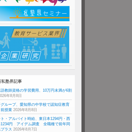
新私塾界記事
本語教師資格の学習費用、10万円未満が6割
2026年8月8日
研グループ、愛知県の中学校で認知症教育
出前授業
2026年8月8日
ト・アルバイト時給、東日本1294円・西
1234円 アイデム調査 全職種で前年同
比プラス
2026年8月7日