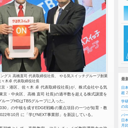
ングス 高橋直司 代表取締役社長、 やる気スイッチグループ創業
最
 佐々木卓 代表取締役社長
東京・港区、佐々木 卓 代表取締役社長)が、株式会社やる気
日
超
東京・中央区、高橋 直司 社長)の過半数を超える株式譲渡を
ループHDはTBSグループに入った。
学
の
ON2030」の中核を成すEDGE戦略の重点項目の一つが知育・教
22年10月 に「学びNEXT事業部」を新設している。
パー
日本
月