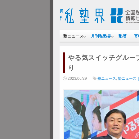
塾ニュース
月刊私塾界
塾暦
寄
やる気スイッチグループ
り
2023/06/29
塾ニュース
,
塾ニュース