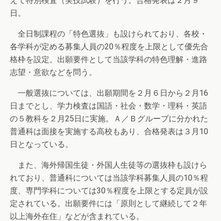
えて特別検査（実技試験）を行う。合格発表は２月９
日。
全日制課程の「特色選抜」も設けられており、各校・
各学科が定める募集人員の20％程度を上限として優先合
格枠を設定。出願要件として当該学科の特色理解・進路
志望・意欲などを問う。
一般選抜については、出願期間を２月６日から２月16
日までとし、学力検査は国語・社会・数学・理科・英語
の５教科を２月25日に実施。Ａ／Ｂグループに分かれた
普通科は面接を実施する高校もあり、合格発表は３月10
日となっている。
また、海外帰国生徒・外国人生徒等の選抜枠も設けら
れており、普通科については当該学科募集人員の10％程
度、専門学科については30％程度を上限とする定員が設
定されている。出願要件には「原則として継続して２年
以上海外在住」などが含まれている。