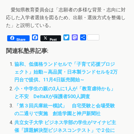
愛知県教育委員会は「志願者の多様な背景・志向に対
応した入学者選抜を図るため、出願・選抜方式を整備し
た」と説明している。
F
T
M
共
Share
Post
a
w
a
有
c
i
s
関連私塾界記事:
e
t
t
b
t
o
協和、低価格ランドセルで「子育て応援プロジ
o
e
d
ェクト」始動～高品質・日本製ランドセルを2万
o
r
o
k
n
円台で提供、11月4日販売開始～
小・中学生の親の3人に1人が「教育虐待かも」
と不安 DeltaXが保護者500人調査
「第３回兵庫統一模試」 自宅受験と会場受験
の二通りで実施 創造学園と神戸新聞社
共立女子大学 ビジネス学部の学生がマイナビ主
催「課題解決型ビジネスコンテスト」で２位に