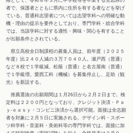
格として、令和８年３月に中学校等を卒業する見込みの
者で、保護者とともに県内に住所を有する者などを挙げ
ている。普通科志望者については志望学科への明確な動
機・理由の提示を要件としており、専門学科・総合学科
では、当該学科に対する適性・興味・関心を有すること
が出願条件とされている。
県立高校全日制課程の募集人員は、前年度（２０２５
年度）比２４０人減の３万７０４０人。瀬戸西（普通）
など８校で１学級減、松蔭（普通）と名古屋南（普通）
で１学級増。愛西工科（機械）を募集停止し、足助（観
光）を新設する。
推薦選抜の出願期間は１月26日から２月２日まで。検
定料は２２００円となっており、クレジット決済・Ｐａ
ｙ‑ｅａｓｙ・コンビニ決済から選択可能。面接は全志願
者を対象に２月５日に実施される。デザイン科・スポー
ツ科学科・音楽科・美術科等の専門学科では、面接に加