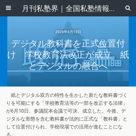
月刊私塾界｜全国私塾情報センター
2026年6月10日
デジタル教科書を正式位置付
け 学校教育法改正が成立 紙
とデジタルの融合へ
紙とデジタル双方の特性を生かした新たな教科書づく
りを可能にする「学校教育法等の一部を改正する法律」
が6月10日、参議院本会議で可決、成立した。今後、デ
ジタルな形態を含む教科書が法的に正式な「教科書」と
して位置付けられ、学校現場での活用が進むことにな
る。