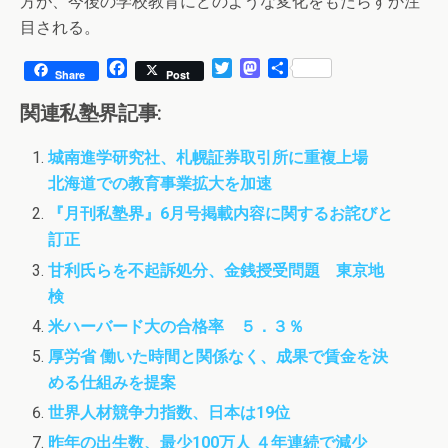
方が、今後の学校教育にどのような変化をもたらすか注
目される。
F
T
M
共
Share
Post
a
w
a
有
c
i
s
関連私塾界記事:
e
t
t
b
t
o
城南進学研究社、札幌証券取引所に重複上場
o
e
d
北海道での教育事業拡大を加速
o
r
o
k
n
『月刊私塾界』6月号掲載内容に関するお詫びと
訂正
甘利氏らを不起訴処分、金銭授受問題 東京地
検
米ハーバード大の合格率 ５．３％
厚労省 働いた時間と関係なく、成果で賃金を決
める仕組みを提案
世界人材競争力指数、日本は19位
昨年の出生数、最少100万人 ４年連続で減少