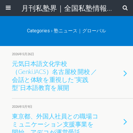
月刊私塾界｜全国私塾情報センター
Categories ›
塾ニュース｜グローバル
2026年5月26日
元気日本語文化学校
（GenkiJACS）名古屋校 開校 ／
会話と体験を重視した“実践
型”日本語教育を展開
2026年5月9日
東京都、外国人社員との職場コ
ミュニケーション支援事業を
開始 アデコが運営受託