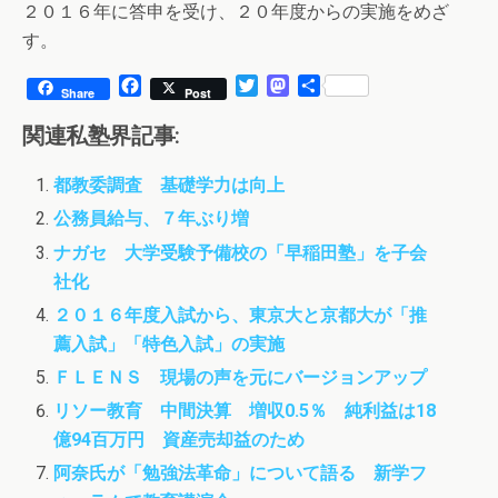
２０１６年に答申を受け、２０年度からの実施をめざ
す。
F
T
M
共
Share
Post
a
w
a
有
c
i
s
関連私塾界記事:
e
t
t
b
t
o
都教委調査 基礎学力は向上
o
e
d
o
r
o
公務員給与、７年ぶり増
k
n
ナガセ 大学受験予備校の「早稲田塾」を子会
社化
２０１６年度入試から、東京大と京都大が「推
薦入試」「特色入試」の実施
ＦＬＥＮＳ 現場の声を元にバージョンアップ
リソー教育 中間決算 増収0.5％ 純利益は18
億94百万円 資産売却益のため
阿奈氏が「勉強法革命」について語る 新学フ