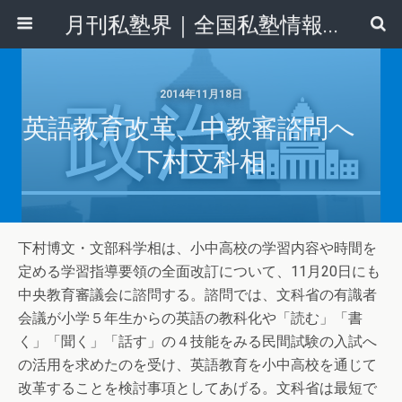
月刊私塾界｜全国私塾情報センター
2014年11月18日
英語教育改革、中教審諮問へ
下村文科相
下村博文・文部科学相は、小中高校の学習内容や時間を
定める学習指導要領の全面改訂について、11月20日にも
中央教育審議会に諮問する。諮問では、文科省の有識者
会議が小学５年生からの英語の教科化や「読む」「書
く」「聞く」「話す」の４技能をみる民間試験の入試へ
の活用を求めたのを受け、英語教育を小中高校を通じて
改革することを検討事項としてあげる。文科省は最短で