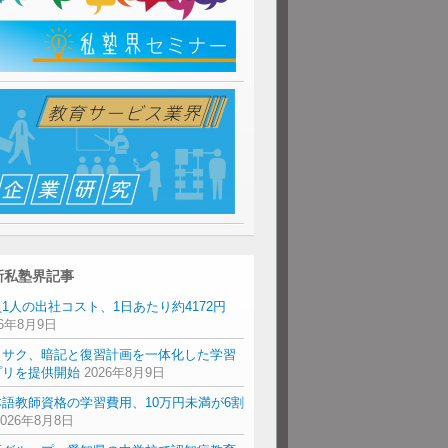
新私塾界記事
1人の出社コスト、1日あたり約4172円
26年8月9日
リサク、暗記と復習計画を一体化した学習
プリを提供開始
2026年8月9日
本語教師資格の学習費用、10万円未満が6割
2026年8月8日