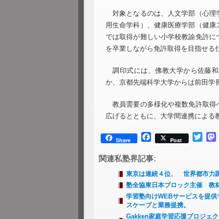
対象となるのは、人文学部（心理学
用生命学科）、健康医療学部（健康
では取得が難しい小学校教諭免許に
を卒業しながら免許取得を目指せる
調印式には、佛教大学から佐藤和
か、京都先端科学大学からは前田学
教員需要の多様化や複数免許取得へ
広げるとともに、大学間連携による
Facebook
Twitt
Share
Post
関連私塾界記事:
東京は連続４位、 世界都市力
塾全協東日本ブロック主催 教
学習塾向けWEBサービスを提供
スケープと業務提携。
Gakken家庭学習応援プロジ