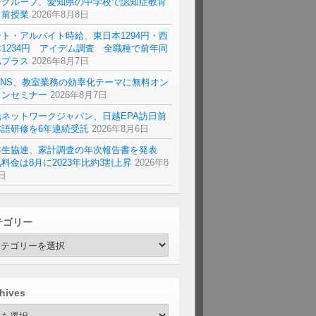
研グループ、愛知県の中学校で認知症教育
出前授業
2026年8月8日
ト・アルバイト時給、東日本1294円・西
1234円 アイデム調査 全職種で前年同
比プラス
2026年8月7日
ENS、教室業務の効率化テーマに無料オン
インセミナー
2026年8月7日
光ネットワークジャパン、日越EPA訪日前
本語研修を6年連続受託
2026年8月6日
本生協連、家計調査の年次報告書を発表
料金は8月に2023年比約3割上昇
2026年8
日
テゴリー
hives
hives