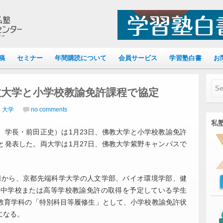
稿
セミナー
年間購読について
会員サービス
学習塾白書
お
教大学と小学校教諭免許課程で協定
｜大学
no comments
私塾
学長・前田正史）は1月23日、佛教大学と小学校教諭免許
と発表した。両大学は1月27日、佛教大学紫野キャンパスで
1日から、京都先端科学大学の人文学部、バイオ環境学部、健
、中学校または高等学校教諭免許の取得を予定している学生
教育学科の「特別科目等履修生」として、小学校教諭免許状
になる。