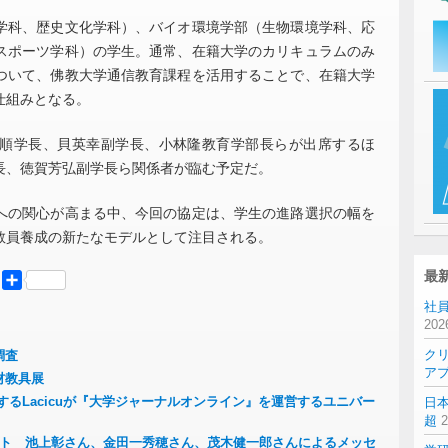
科、歴史文化学科）、バイオ環境学部（生物環境学科、応
スポーツ学科）の学生。通常、在籍大学のカリキュラムのみ
ついて、佛教大学通信教育課程を活用することで、在籍大学
仕組みとなる。
順学長、貝英幸副学長、小林隆教育学部長らが出席するほ
長、徳賀芳弘副学長ら関係者が臨む予定だ。
の関心が高まる中、今回の協定は、学生の進路選択の幅を
教員養成の新たなモデルとして注目される。
最
er
Mastodon
共
有
社員
20
ク
調査
ア
材教具展
するLacicuが『大学ジャーナルオンライン』を運営するユニバー
日
超
ェクト 池上彰さん、金田一秀穂さん、茂木健一郎さんによるメッセ