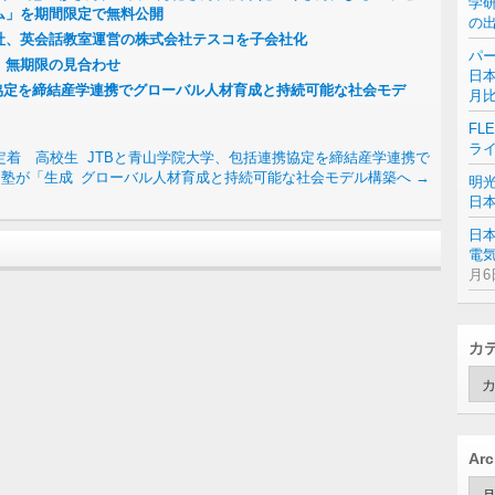
学
ム」を期間限定で無料公開
の
社、英会話教室運営の株式会社テスコを子会社化
パー
 無期限の見合わせ
日本
協定を締結産学連携でグローバル人材育成と持続可能な社会モデ
月
FL
ラ
が定着 高校生
JTBと青山学院大学、包括連携協定を締結産学連携で
田塾が「生成
グローバル人材育成と持続可能な社会モデル構築へ
→
明
日
日
電気
月6
カ
カ
テ
ゴ
リ
ー
Arc
Arc