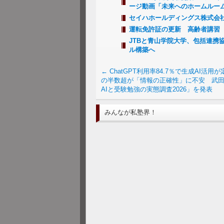
ージ動画「未来へのホームルー
セイハホールディングス株式会
運転免許証の更新 高齢者講習
JTBと青山学院大学、包括連携
ル構築へ
←
ChatGPT利用率84.7％で生成AI活用
の半数超が「情報の正確性」に不安 武
AIと受験勉強の実態調査2026」を発表
みんなが私塾界！