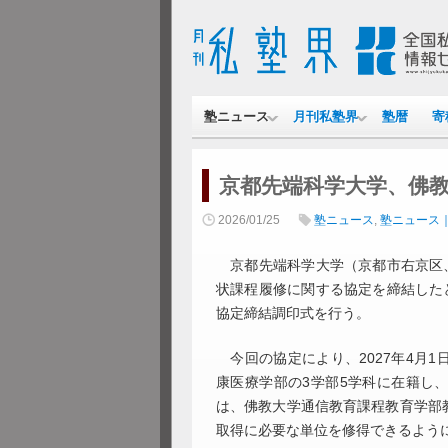
塾ニュース
月刊私塾界
塾暦
寄
京都先端科学大学、佛
2026/01/25
塾ニュース
,
塾ニュース
京都先端科学大学（京都市右京区、
状課程履修に関する協定を締結した
協定締結調印式を行う。
今回の協定により、2027年4月
康医療学部の3学部5学科に在籍し
は、佛教大学通信教育課程教育学部
取得に必要な単位を修得できるよう