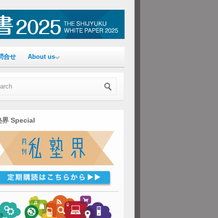
問合せ
About us
界 Special