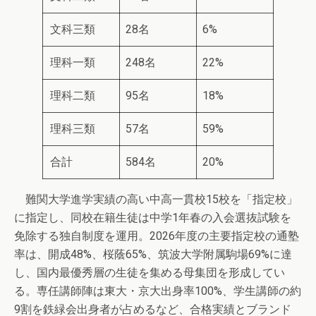
文科三類
28名
6%
理科一類
248名
22%
理科二類
95名
18%
理科三類
57名
59%
合計
584名
20%
難関大学進学実績の高い中高一貫校15校を「指定校」
に指定し、同校在籍生徒は中学1年春の入会選抜試験を
免除する独自制度を運用。2026年度の主要指定校の通塾
率は、開成48%、桜蔭65%、筑波大学附属駒場69%に達
し、国内最優秀層の生徒を集める母集団を形成してい
る。専任講師陣は東大・京大出身率100%、学生講師の約
9割を鉄緑会出身者が占めるなど、合格実績とブランド