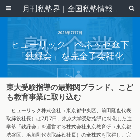
月刊私塾界｜全国私塾情報センター
2026年7月7日
ヒューリック、ベネッセ傘下
「鉄緑会」を完全子会社化
東大受験指導の最難関ブランド、こど
も教育事業に取り込む
ヒューリック株式会社（東京都中央区、前田隆也代表
取締役社長）は7月7日、東京大学受験指導に特化した進
学塾「鉄緑会」を運営する株式会社東京教育研（東京都
渋谷区、浜垣剛代表取締役社長）の全株式を取得し、完