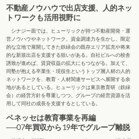
不動産ノウハウで出店支援、人的ネッ
トワークも活用視野に
シナジー面では、ヒューリックが持つ不動産開発・運
営ノウハウやネットワーク、資金調達力を生かし、限定
的な立地で展開してきた鉄緑会の既存エリア拡充や将来
的な新規出店を支援する狙いがある。自社ビルへの校舎
誘致が進めば、賃貸収益の拡大にもつながる。加えて、
同塾が抱える卒業生・現役生というトップ層人材の人的
ネットワークを、教育・人材関連サービスへ展開する余
地があるとしている。ヒューリックは東京教育研（鉄緑
会）の経営方針を尊重しつつ、グループの経営資源を活
用して同社の成長を支援するとしている。
ベネッセは教育事業を再編
──
07年買収から19年でグループ離脱