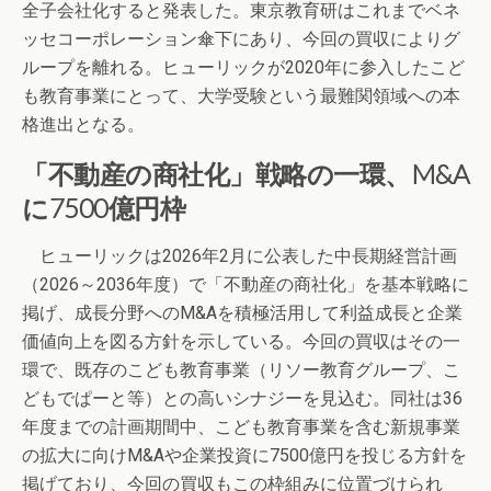
全子会社化すると発表した。東京教育研はこれまでベネ
ッセコーポレーション傘下にあり、今回の買収によりグ
ループを離れる。ヒューリックが2020年に参入したこど
も教育事業にとって、大学受験という最難関領域への本
格進出となる。
「不動産の商社化」戦略の一環、M&A
に7500億円枠
ヒューリックは2026年2月に公表した中長期経営計画
（2026～2036年度）で「不動産の商社化」を基本戦略に
掲げ、成長分野へのM&Aを積極活用して利益成長と企業
価値向上を図る方針を示している。今回の買収はその一
環で、既存のこども教育事業（リソー教育グループ、こ
どもでぱーと等）との高いシナジーを見込む。同社は36
年度までの計画期間中、こども教育事業を含む新規事業
の拡大に向けM&Aや企業投資に7500億円を投じる方針を
掲げており、今回の買収もこの枠組みに位置づけられ