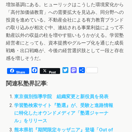
増加基調にある。ヒューリックはこうした環境変化から
「高付加価値教育」への需要拡大を見込み、同分野への
投資を進めている。不動産会社による有力教育ブランド
の取り込みが相次ぐ中、連結される事業利益によって不
動産以外の収益の柱を増やす狙いもうかがえる。学習塾
経営者にとっても、資本提携やグループ化を通じた成長
戦略・出口戦略が、今後の経営選択肢として一段と存在
感を増しそうだ。
F
T
M
共
Share
Post
a
w
a
有
c
i
s
関連私塾界記事:
e
t
t
b
t
o
東京個別指導学院 組織変更と新役員を発表
o
e
d
o
r
o
学習塾検索サイト『塾選』が、受験と進路情報
k
n
に特化したオウンドメディア「塾選ジャーナ
ル」をリリース
熊本県初『期間限定キッザニア』登場「Out of