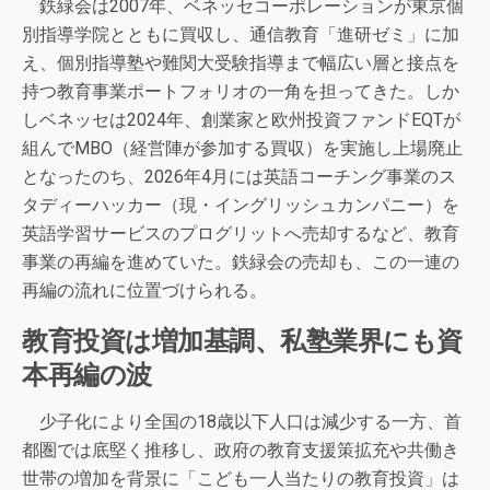
鉄緑会は2007年、ベネッセコーポレーションが東京個
別指導学院とともに買収し、通信教育「進研ゼミ」に加
え、個別指導塾や難関大受験指導まで幅広い層と接点を
持つ教育事業ポートフォリオの一角を担ってきた。しか
しベネッセは2024年、創業家と欧州投資ファンドEQTが
組んでMBO（経営陣が参加する買収）を実施し上場廃止
となったのち、2026年4月には英語コーチング事業のス
タディーハッカー（現・イングリッシュカンパニー）を
英語学習サービスのプログリットへ売却するなど、教育
事業の再編を進めていた。鉄緑会の売却も、この一連の
再編の流れに位置づけられる。
教育投資は増加基調、私塾業界にも資
本再編の波
少子化により全国の18歳以下人口は減少する一方、首
都圏では底堅く推移し、政府の教育支援策拡充や共働き
世帯の増加を背景に「こども一人当たりの教育投資」は