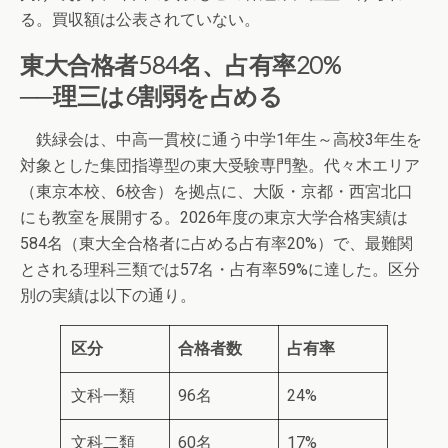
る。買収額は公表されていない。
東大合格者584名、占有率20%
──理三は6割弱を占める
鉄緑会は、中高一貫校に通う中学1年生～高校3年生を
対象とした集団指導型の東大受験専門塾。代々木エリア
（東京本校、6校舎）を拠点に、大阪・京都・西宮北口
にも教室を展開する。2026年度の東京大学合格実績は
584名（東大全合格者に占める占有率20%）で、最難関
とされる理科三類では57名・占有率59%に達した。区分
別の実績は以下の通り。
区分
合格者数
占有率
文科一類
96名
24%
文科二類
60名
17%