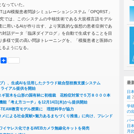
となっていた。
TはAI模擬患者問診シミュレーションシステム「OPQRST」
究では、このシステムの中核技術である大規模言語モデル
査に用いるAIが作り出す、より実践的な仮想の患者症例であ
の対話データ「臨床ダイアログ」を自動で生成することを目
り多様で質の高い問診トレーニングを、「模擬患者と医師の
えるようになる。
er
Mastodon
共
有
最
ループ）、生成AIを活用したクラウド統合型校務支援システム
償トライアル提供を開始
日
スギ苗木を山形の国有林に初植栽 花粉症対策で５万８０００本
超
能「考え方コーチ」を12月14日(木)から提供開始
学
STEAM教育モデル授業に 理想科学が協力
の
タメによる社会貢献×魅力あるまちづくり推進」に向け、フレンド
パー
日本
ワイヤレス化できるWEBカメラ無線化キットを発売
月