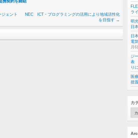
務提携契約を締結
FL
ラ
ージェント
NEC ICT・プログラミングの活用により地域活性化
を目指す
→
明
日
日
電気
月6
ジ
表 
り
医
措
カ
カ
テ
ゴ
リ
ー
Arc