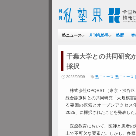
塾ニュース
月刊私塾界
塾暦
寄
千葉大学との共同研究が
採択
2025/09/09
塾ニュース
,
塾ニュース
株式会社OPQRST（東京・渋谷区
総合診療科との共同研究「大規模言
る要因の探索とオープンアクセス
2025」に採択されたことを発表した
医療教育において、医師と患者の対
上で不可欠な要素だ。しかし、多様