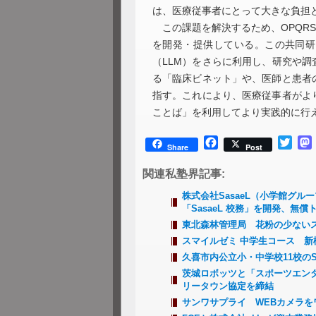
は、医療従事者にとって大きな負担
この課題を解決するため、OPQRS
を開発・提供している。この共同研
（LLM）をさらに利用し、研究や調
る「臨床ビネット」や、医師と患者
指す。これにより、医療従事者がよ
ことば」を利用してより実践的に行
Facebook
Twitt
Share
Post
関連私塾界記事:
株式会社SasaeL（小学館グ
「SasaeL 校務」を開発、無
東北森林管理局 花粉の少ない
スマイルゼミ 中学生コース 新機
久喜市内公立小・中学校11校の
茨城ロボッツと「スポーツエン
リータウン協定を締結
サンワサプライ WEBカメラを