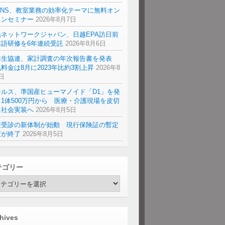
ENS、教室業務の効率化テーマに無料オン
インセミナー
2026年8月7日
光ネットワークジャパン、日越EPA訪日前
本語研修を6年連続受託
2026年8月6日
本生協連、家計調査の年次報告書を発表
料金は8月に2023年比約3割上昇
2026年8
日
ールス、準国産ヒューマノイド「D1」を発
1体500万円から 医療・介護現場を皮切
に社会実装へ
2026年8月5日
療受診の新体制が始動 現行保険証の暫定
置が終了
2026年8月5日
テゴリー
hives