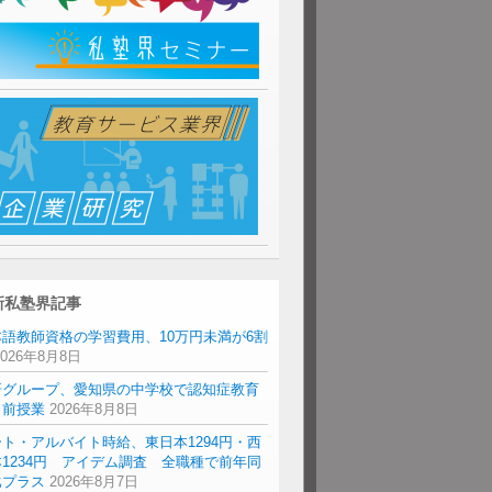
新私塾界記事
本語教師資格の学習費用、10万円未満が6割
2026年8月8日
研グループ、愛知県の中学校で認知症教育
出前授業
2026年8月8日
ト・アルバイト時給、東日本1294円・西
1234円 アイデム調査 全職種で前年同
比プラス
2026年8月7日