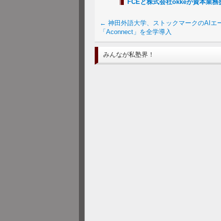
FCEと株式会社okkeが資本業
←
神田外語大学、ストックマークのAIエ
「Aconnect」を全学導入
みんなが私塾界！