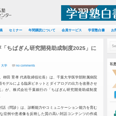
稿
セミナー
年間購読について
会員サービス
学習塾白書
お
「ちばぎん研究開発助成制度2025」に
私塾
｜大学
no comments
、栁田 育孝 代表取締役社長）は、千葉大学医学部附属病院
語モデルによる臨床ビネットとダイアログの出力を改善させ
化」が、株式会社千葉銀行の「ちばぎん研究開発助成制度
。
話（問診）は、診断能力やコミュニケーション能力を育む
な症例や患者像を反映した質の高い対話コンテンツの作成