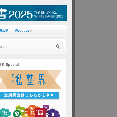
問合せ
About us
界 Special