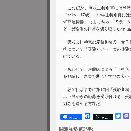
このほか、高校生特別賞にはAI時
（zako・17歳）、中学生特別賞
ず部屋掃除」（まっちゃ・15歳）
ど、受験期の日常を切り取った4作
選考は川柳家の尾藤川柳氏（女子美
柳について「受験という一つの体験
けている。
あわせて、尾藤氏による「川柳入門
を解説し、言葉を通じた学びの広が
教学社はすでに第12回「受験川柳」
広い層からの応募を受け付ける。受
組みを進める方針だ。
Facebook
Twitt
Share
Post
関連私塾界記事: