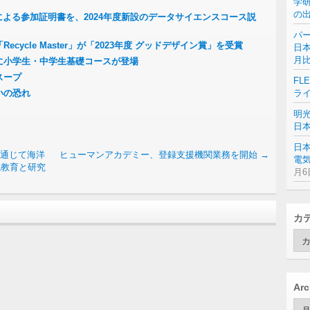
学
の
による参加証明書を、2024年度新設のデータサイエンスコース説
パー
cycle Master」が「2023年度 グッドデザイン賞」を受賞
日本
月
に小学生・中学生基礎コースが登場
スープ
FL
小の恐れ
ラ
明
日
日
を通じて海洋
ヒューマンアカデミー、登録支援機関業務を開始
→
電気
境教育と研究
月6
カ
カ
テ
ゴ
リ
ー
Arc
Arc