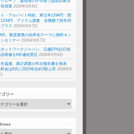
研グループ、愛知県の中学校で認知症教育
出前授業
2026年8月8日
ト・アルバイト時給、東日本1294円・西
1234円 アイデム調査 全職種で前年同
比プラス
2026年8月7日
ENS、教室業務の効率化テーマに無料オン
インセミナー
2026年8月7日
光ネットワークジャパン、日越EPA訪日前
本語研修を6年連続受託
2026年8月6日
本生協連、家計調査の年次報告書を発表
料金は8月に2023年比約3割上昇
2026年8
日
テゴリー
hives
hives