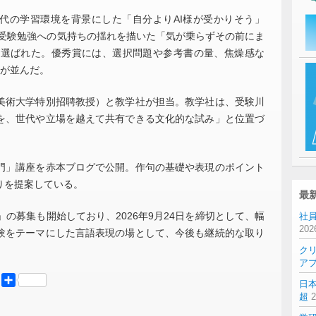
代の学習環境を背景にした「自分よりAI様が受かりそう」
には受験勉強への気持ちの揺れを描いた「気が乗らずその前にま
が選ばれた。優秀賞には、選択問題や参考書の量、焦燥感な
品が並んだ。
術大学特別招聘教授）と教学社が担当。教学社は、受験川
を、世代や立場を越えて共有できる文化的な試み」と位置づ
」講座を赤本ブログで公開。作句の基礎や表現のポイント
りを提案している。
最
の募集も開始しており、2026年9月24日を締切として、幅
社員
20
験をテーマにした言語表現の場として、今後も継続的な取り
ク
ア
er
Mastodon
共
日
有
超