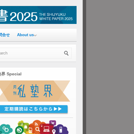
問合せ
About us
界 Special