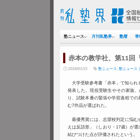
塾ニュース
月刊私塾界
塾暦
寄
赤本の教学社、第11回
2026/01/15
塾ニュース
,
塾ニュース
大学受験参考書「赤本」で知られる
発表した。現役受験生やその家族、か
り、試験本番の緊張や学習過程での
む7作品が選ばれた。
最優秀賞には、志望校判定に悩む心
えは反語形」（しおり・17歳）が
結びつけた点が評価されたという。