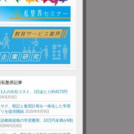
新私塾界記事
1人の出社コスト、1日あたり約4172円
26年8月9日
リサク、暗記と復習計画を一体化した学習
プリを提供開始
2026年8月9日
本語教師資格の学習費用、10万円未満が6割
2026年8月8日