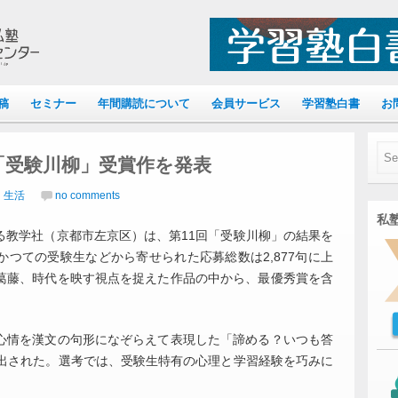
稿
セミナー
年間購読について
会員サービス
学習塾白書
お
「受験川柳」受賞作を発表
｜生活
no comments
私塾
教学社（京都市左京区）は、第11回「受験川柳」の結果を
つての受験生などから寄せられた応募総数は2,877句に上
葛藤、時代を映す視点を捉えた作品の中から、最優秀賞を含
情を漢文の句形になぞらえて表現した「諦める？いつも答
選出された。選考では、受験生特有の心理と学習経験を巧みに