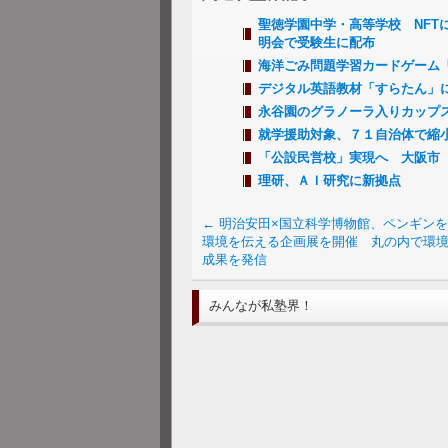
聖徳学園中学・高等学校 NFT
明会で受験生に配布
海洋ごみ問題学習カードゲーム「Re
デジタル英語教材「すらたん」
永谷園のグラノーラ入りカップ
就学援助対象、７１自治体で縮
「公設民営校」実現へ 大阪市
理研、ＡＩ研究に新拠点
←
明治安田×国立科学博物館、ペンギン
環境を伝える企画展を開催 丸の内で環
成果を発信
みんなが私塾界！